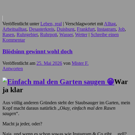
Veröffentlicht unter
Leben, real
|
Verschlagwortet mit
Alltag
,
Arbeitsalltag
,
Desasterkreis
,
Duisburg
,
Frankfurt
,
Instagram
,
Job
,
Rasen
,
Ruhrgebiet
,
Ruhrpott
,
Wasser
,
Wetter
|
Schreibe einen
Kommentar
Blödsinn gewinnt wohl doch
Veröffentlicht am
25. Mai 2026
von
Mister F.
Antworten
War
ja klar
Aus völlig anderen Gründen steht der Staubsauger im Garten, mein
Kopf macht daraus natürlich „
Okay, einfach mal den Rasen
saugen
“.
Macht ja jeder, oder?
Naja, und wenn es schon sowas wie Instagram & Co gibt… gell?