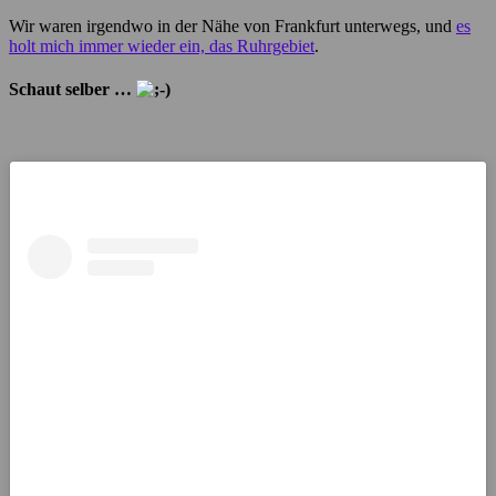
Wir waren irgendwo in der Nähe von Frankfurt unterwegs, und
es
holt mich immer wieder ein, das Ruhrgebiet
.
Schaut selber …