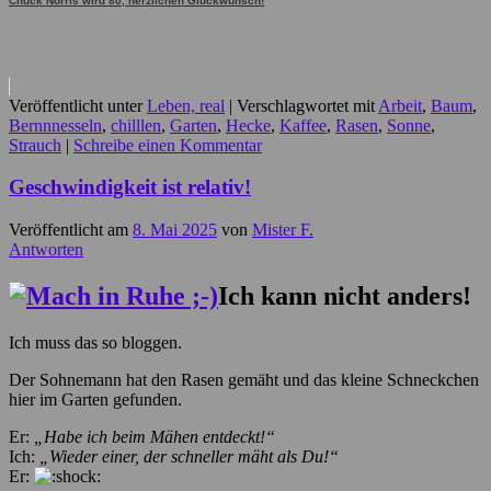
Chuck Norris wird 80, herzlichen Glückwunsch!
Veröffentlicht unter
Leben, real
|
Verschlagwortet mit
Arbeit
,
Baum
,
Bernnnesseln
,
chilllen
,
Garten
,
Hecke
,
Kaffee
,
Rasen
,
Sonne
,
Strauch
|
Schreibe einen Kommentar
Geschwindigkeit ist relativ!
Veröffentlicht am
8. Mai 2025
von
Mister F.
Antworten
Ich kann nicht anders!
Ich muss das so bloggen.
Der Sohnemann hat den Rasen gemäht und das kleine Schneckchen
hier im Garten gefunden.
Er:
„Habe ich beim Mähen entdeckt!“
Ich:
„Wieder einer, der schneller mäht als Du!“
Er: