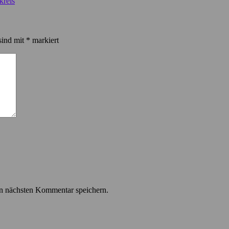
kreis
sind mit
*
markiert
n nächsten Kommentar speichern.