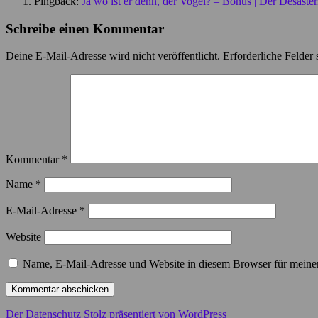
Pingback:
Ja wo ist er denn, der Vogel? – Bonus | Der Desaster
Schreibe einen Kommentar
Deine E-Mail-Adresse wird nicht veröffentlicht.
Erforderliche Felder 
Kommentar
*
Name
*
E-Mail-Adresse
*
Website
Name, E-Mail-Adresse und Website in diesem Browser für meine
Der Datenschutz
Stolz präsentiert von WordPress