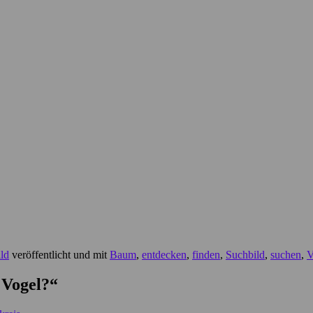
ld
veröffentlicht und mit
Baum
,
entdecken
,
finden
,
Suchbild
,
suchen
,
V
 Vogel?
“