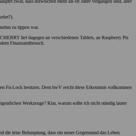
uptet zwar, dass inzwischen mehr als elf Jahre vergangen sind, aber
ehrt?).
genehm zu tippen war.
e CHERRY lief dagegen an verschiedenen Tablets, an Raspberry Pis
ßendem Finanzamtbesuch.
 einen Fn-Lock besitzen. Dem hwV reicht diese Erkenntnis vollkommen
eigentlichen Werkzeuge? Klar, warum sollte ich nicht ständig lauter
nd die leise Behauptung, dass ein neuer Gegenstand das Leben