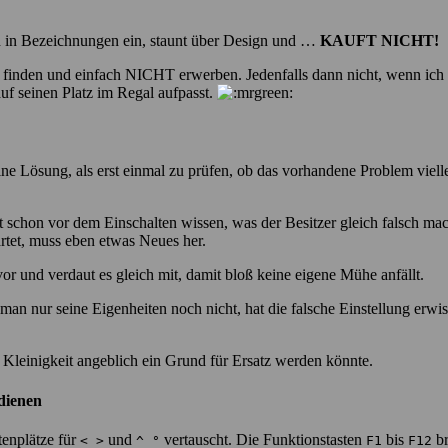
h in Bezeichnungen ein, staunt über Design und …
KAUFT NICHT!
 toll finden und einfach NICHT erwerben. Jedenfalls dann nicht, wenn 
auf seinen Platz im Regal aufpasst.
ine Lösung, als erst einmal zu prüfen, ob das vorhandene Problem viell
st schon vor dem Einschalten wissen, was der Besitzer gleich falsch ma
artet, muss eben etwas Neues her.
r und verdaut es gleich mit, damit bloß keine eigene Mühe anfällt.
 man nur seine Eigenheiten noch nicht, hat die falsche Einstellung erwi
Kleinigkeit angeblich ein Grund für Ersatz werden könnte.
dienen
enplätze für
und
vertauscht. Die Funktionstasten
bis
br
< >
^ °
F1
F12