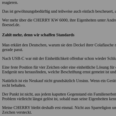
reagieren.
Das ist gewöhnungsbedürftig und teilweise auch einfach bescheuert, a
Wer mehr über die CHERRY KW 6000, ihre Eigenheiten unter Android 
floessel.de.
Zahlt mehr, denn wir schaffen Standards
Man erklärt den Deutschen, warum sie den Deckel ihrer Colaflasche ni
gerade passt.
Nach USB-C war mit der Einheitlichkeit offenbar schon wieder Schl
Eine feste Position für vier Zeichen oder eine einheitliche Lösung f
Endgerät neu herausfinden, welche Beschriftung ernst gemeint ist und 
Natürlich ist ein Neukauf nicht grundsätzlich Unsinn. Wenn ein Gerät
recht behalten.
Der Punkt ist nicht, aus jedem kaputten Gegenstand ein Familienerbst
Problem vielleicht längst gelöst ist, sobald man seine Eigenheiten kenn
Meine CHERRY bleibt deshalb erst einmal. Nicht aus Sparreligion und a
Zeichen versteckt.