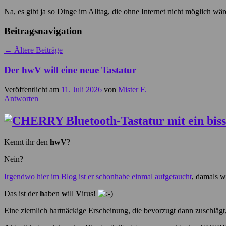
Na, es gibt ja so Dinge im Alltag, die ohne Internet nicht möglich wär
Beitragsnavigation
←
Ältere Beiträge
Der hwV will eine neue Tastatur
Veröffentlicht am
11. Juli 2026
von
Mister F.
Antworten
Kennt ihr den
hwV
?
Nein?
Irgendwo hier im Blog ist er schonhabe einmal aufgetaucht
, damals w
Das ist der
h
aben
w
ill
V
irus!
Eine ziemlich hartnäckige Erscheinung, die bevorzugt dann zuschlägt