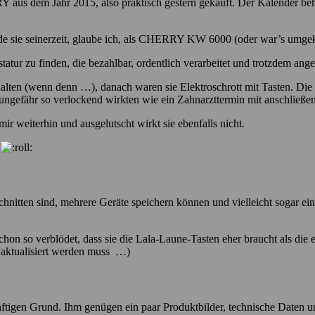
Y aus dem Jahr 2015, also praktisch gestern gekauft. Der Kalender beha
sie seinerzeit, glaube ich, als CHERRY KW 6000 (oder war’s umgek
statur zu finden, die bezahlbar, ordentlich verarbeitet und trotzdem an
alten (wenn denn …), danach waren sie Elektroschrott mit Tasten. Di
 ungefähr so verlockend wirkten wie ein Zahnarzttermin mit anschlie
ir weiterhin und ausgelutscht wirkt sie ebenfalls nicht.
e
eschnitten sind, mehrere Geräte speichern können und vielleicht sogar
chon so verblödet, dass sie die Lala-Laune-Tasten eher braucht als die 
 aktualisiert werden muss …)
nftigen Grund. Ihm genügen ein paar Produktbilder, technische Daten u