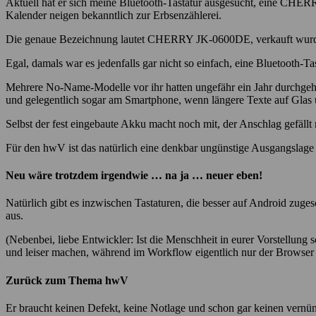
Aktuell hat er sich meine Bluetooth-Tastatur ausgesucht, eine CHERR
Kalender neigen bekanntlich zur Erbsenzählerei.
Die genaue Bezeichnung lautet CHERRY JK-0600DE, verkauft wurde 
Egal, damals war es jedenfalls gar nicht so einfach, eine Bluetooth-Ta
Mehrere No-Name-Modelle vor ihr hatten ungefähr ein Jahr durchgeh
und gelegentlich sogar am Smartphone, wenn längere Texte auf Glas
Selbst der fest eingebaute Akku macht noch mit, der Anschlag gefällt m
Für den hwV ist das natürlich eine denkbar ungünstige Ausgangslag
Neu wäre trotzdem irgendwie … na ja … neuer eben!
Natürlich gibt es inzwischen Tastaturen, die besser auf Android zug
aus.
(Nebenbei, liebe Entwickler: Ist die Menschheit in eurer Vorstellung s
und leiser machen, während im Workflow eigentlich nur der Browser
Zurück zum Thema hwV
Er braucht keinen Defekt, keine Notlage und schon gar keinen vernü