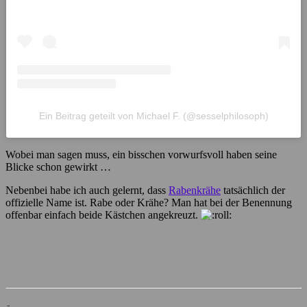
Ein Beitrag geteilt von Michael F. (@sesselphilosoph)
Wobei man sagen muss, ein bisschen vorwurfsvoll haben seine
Blicke schon gewirkt …
Nebenbei habe ich auch gelernt, dass
Rabenkrähe
tatsächlich der
offizielle Name ist. Rabe oder Krähe? Man hat bei der Benennung
offenbar einfach beide Kästchen angekreuzt.