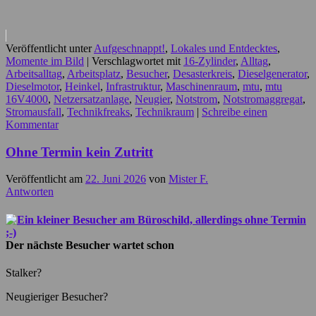
Veröffentlicht unter
Aufgeschnappt!
,
Lokales und Entdecktes
,
Momente im Bild
|
Verschlagwortet mit
16-Zylinder
,
Alltag
,
Arbeitsalltag
,
Arbeitsplatz
,
Besucher
,
Desasterkreis
,
Dieselgenerator
,
Dieselmotor
,
Heinkel
,
Infrastruktur
,
Maschinenraum
,
mtu
,
mtu
16V4000
,
Netzersatzanlage
,
Neugier
,
Notstrom
,
Notstromaggregat
,
Stromausfall
,
Technikfreaks
,
Technikraum
|
Schreibe einen
Kommentar
Ohne Termin kein Zutritt
Veröffentlicht am
22. Juni 2026
von
Mister F.
Antworten
Der nächste Besucher wartet schon
Stalker?
Neugieriger Besucher?