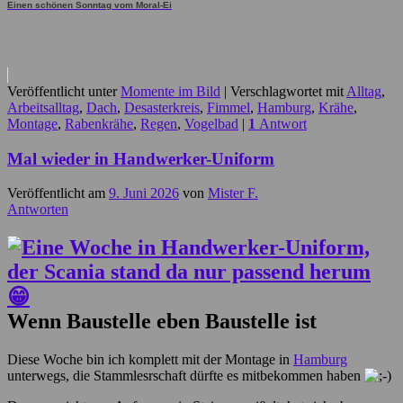
Einen schönen Sonntag vom Moral-Ei
Veröffentlicht unter
Momente im Bild
|
Verschlagwortet mit
Alltag
,
Arbeitsalltag
,
Dach
,
Desasterkreis
,
Fimmel
,
Hamburg
,
Krähe
,
Montage
,
Rabenkrähe
,
Regen
,
Vogelbad
|
1
Antwort
Mal wieder in Handwerker-Uniform
Veröffentlicht am
9. Juni 2026
von
Mister F.
Antworten
Wenn Baustelle eben Baustelle ist
Diese Woche bin ich komplett mit der Montage in
Hamburg
unterwegs, die Stammlesrschaft dürfte es mitbekommen haben