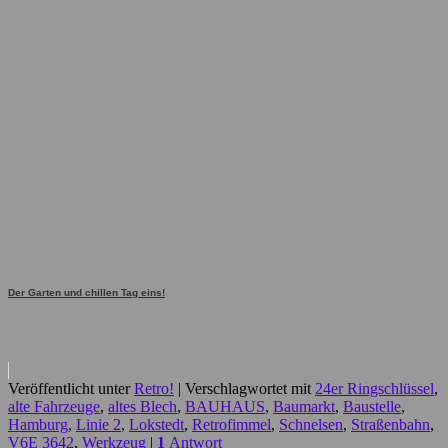
Der Garten und chillen Tag eins!
Veröffentlicht unter
Retro!
|
Verschlagwortet mit
24er Ringschlüssel
,
alte Fahrzeuge
,
altes Blech
,
BAUHAUS
,
Baumarkt
,
Baustelle
,
Hamburg
,
Linie 2
,
Lokstedt
,
Retrofimmel
,
Schnelsen
,
Straßenbahn
,
V6E 3642
,
Werkzeug
|
1
Antwort