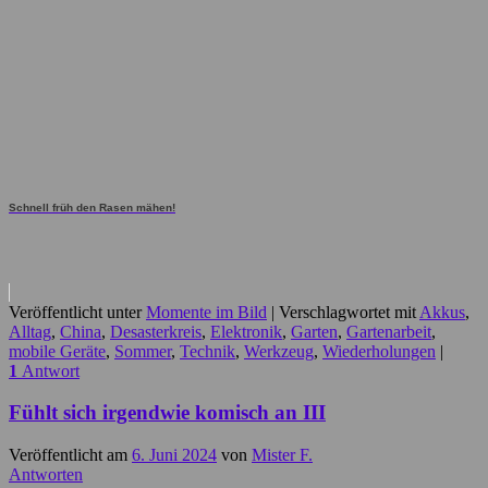
Schnell früh den Rasen mähen!
Veröffentlicht unter
Momente im Bild
|
Verschlagwortet mit
Akkus
,
Alltag
,
China
,
Desasterkreis
,
Elektronik
,
Garten
,
Gartenarbeit
,
mobile Geräte
,
Sommer
,
Technik
,
Werkzeug
,
Wiederholungen
|
1
Antwort
Fühlt sich irgendwie komisch an III
Veröffentlicht am
6. Juni 2024
von
Mister F.
Antworten