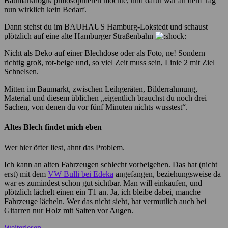
Baumarktlogik philosophieren möchte, und dafür war an dem Tag
nun wirklich kein Bedarf.
Dann stehst du im BAUHAUS Hamburg-Lokstedt und schaust
plötzlich auf eine alte Hamburger Straßenbahn
Nicht als Deko auf einer Blechdose oder als Foto, ne! Sondern
richtig groß, rot-beige und, so viel Zeit muss sein, Linie 2 mit Ziel
Schnelsen.
Mitten im Baumarkt, zwischen Leihgeräten, Bilderrahmung,
Material und diesem üblichen „eigentlich brauchst du noch drei
Sachen, von denen du vor fünf Minuten nichts wusstest“.
Altes Blech findet mich eben
Wer hier öfter liest, ahnt das Problem.
Ich kann an alten Fahrzeugen schlecht vorbeigehen. Das hat (nicht
erst) mit dem
VW Bulli bei Edeka
angefangen, beziehungsweise da
war es zumindest schon gut sichtbar. Man will einkaufen, und
plötzlich lächelt einen ein T1 an. Ja, ich bleibe dabei, manche
Fahrzeuge lächeln. Wer das nicht sieht, hat vermutlich auch bei
Gitarren nur Holz mit Saiten vor Augen.
Weiterlesen
→