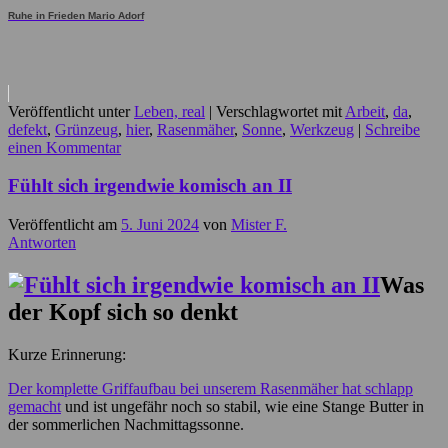
Ruhe in Frieden Mario Adorf
Veröffentlicht unter
Leben, real
|
Verschlagwortet mit
Arbeit
,
da
,
defekt
,
Grünzeug
,
hier
,
Rasenmäher
,
Sonne
,
Werkzeug
|
Schreibe
einen Kommentar
Fühlt sich irgendwie komisch an II
Veröffentlicht am
5. Juni 2024
von
Mister F.
Antworten
Was
der Kopf sich so denkt
Kurze Erinnerung:
Der komplette Griffaufbau bei unserem Rasenmäher hat schlapp
gemacht
und ist ungefähr noch so stabil, wie eine Stange Butter in
der sommerlichen Nachmittagssonne.