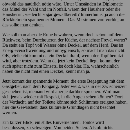
obwohl das natürlich nötig wäre. Unter Umständen ist Diplomatie
das Mittel der Wahl und im Notfall, wären der Hausherr oder die
Hausherrin, vielleicht sogar gewaltbereit!? Immerhin ist ja auch die
Rückkehr ein spannender Moment. Das Misstrauen von vorhin, an
das sollte man denken.
Wie soll man aber die Ruhe bewahren, wenn doch schon auf dem
Rückweg, beim Durchqueren der Küche, der nächste Frevel wartet?
Da steht ein Topf voll Wasser ohne Deckel, auf dem Herd. Das ist
Energieverschwendung und unhygienisch, so macht man das nicht!
OK, vielleicht kommt da ein Deckel drauf, wenn der Topf benutzt
wird, aber trotzdem. Wenn da jetzt kein Deckel liegt, kommt der
auch später nicht zum Einsatz, ist doch klar. Ha, wahrscheinlich
haben die nicht mal einen Deckel, kennt man ja.
Jetzt kommt der spannende Moment, die erste Begegnung mit dem
Gastgeber, nach dem Klogang. Jeder weiß, was in der Zwischenzeit
geschehen ist, niemand wird aber je darüber sprechen. Wird man
sich jemals wieder mit Respekt, in die Augen sehen können? Dort
der Verdacht, auf der Toilette könnte sich Schlimmes ereignet haben,
hier die Gewissheit, dass kulturelle Grundlagen nicht beachtet
werden.
Ein kurzer Blick, ein stilles Einvernehmen. Tonlos wird
beschlossen, zu schweigen. Von beiden Seiten. Als ob nichts