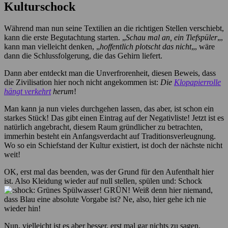
Kulturschock
Während man nun seine Textilien an die richtigen Stellen verschiebt,
kann die erste Begutachtung starten. „
Schau mal an, ein Tiefspüler
„,
kann man vielleicht denken, „
hoffentlich plotscht das nicht
„, wäre
dann die Schlussfolgerung, die das Gehirn liefert.
Dann aber entdeckt man die Unverfrorenheit, diesen Beweis, dass
die Zivilisation hier noch nicht angekommen ist:
Die
Klopapierrolle
hängt verkehrt
herum
!
Man kann ja nun vieles durchgehen lassen, das aber, ist schon ein
starkes Stück! Das gibt einen Eintrag auf der Negativliste! Jetzt ist es
natürlich angebracht, diesem Raum gründlicher zu betrachten,
immerhin besteht ein Anfangsverdacht auf Traditionsverleugnung.
Wo so ein Schiefstand der Kultur existiert, ist doch der nächste nicht
weit!
OK, erst mal das beenden, was der Grund für den Aufenthalt hier
ist. Also Kleidung wieder auf null stellen, spülen und: Schock
Grünes Spülwasser! GRÜN! Weiß denn hier niemand,
dass Blau eine absolute Vorgabe ist? Ne, also, hier gehe ich nie
wieder hin!
Nun, vielleicht ist es aber besser, erst mal gar nichts zu sagen,