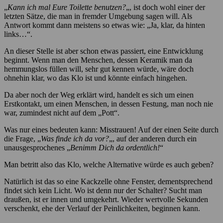
„
Kann ich mal Eure Toilette benutzen?
„, ist doch wohl einer der
letzten Sätze, die man in fremder Umgebung sagen will. Als
Antwort kommt dann meistens so etwas wie: „Ja, klar, da hinten
links…“.
An dieser Stelle ist aber schon etwas passiert, eine Entwicklung
beginnt. Wenn man den Menschen, dessen Keramik man da
hemmungslos füllen will, sehr gut kennen würde, wäre doch
ohnehin klar, wo das Klo ist und könnte einfach hingehen.
Da aber noch der Weg erklärt wird, handelt es sich um einen
Erstkontakt, um einen Menschen, in dessen Festung, man noch nie
war, zumindest nicht auf dem „Pott“.
Was nur eines bedeuten kann: Misstrauen! Auf der einen Seite durch
die Frage, „
Was finde ich da vor?
„, auf der anderen durch ein
unausgesprochenes „
Benimm Dich da ordentlich!
“
Man betritt also das Klo, welche Alternative würde es auch geben?
Natürlich ist das so eine Kackzelle ohne Fenster, dementsprechend
findet sich kein Licht. Wo ist denn nur der Schalter? Sucht man
draußen, ist er innen und umgekehrt. Wieder wertvolle Sekunden
verschenkt, ehe der Verlauf der Peinlichkeiten, beginnen kann.