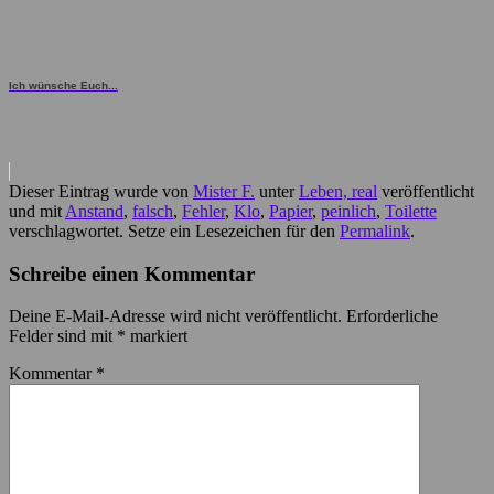
Ich wünsche Euch...
Dieser Eintrag wurde von
Mister F.
unter
Leben, real
veröffentlicht
und mit
Anstand
,
falsch
,
Fehler
,
Klo
,
Papier
,
peinlich
,
Toilette
verschlagwortet. Setze ein Lesezeichen für den
Permalink
.
Schreibe einen Kommentar
Deine E-Mail-Adresse wird nicht veröffentlicht.
Erforderliche
Felder sind mit
*
markiert
Kommentar
*