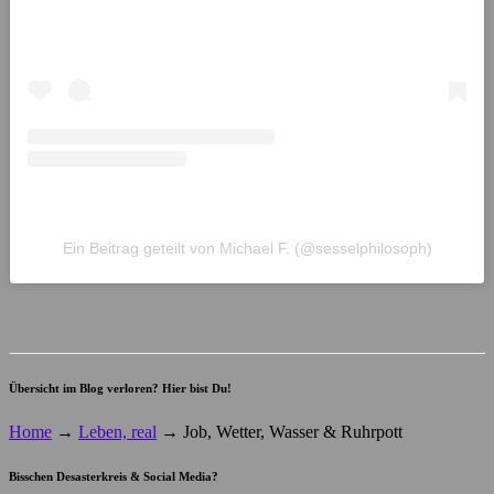
Ein Beitrag geteilt von Michael F. (@sesselphilosoph)
Übersicht im Blog verloren? Hier bist Du!
Home
→
Leben, real
→
Job, Wetter, Wasser & Ruhrpott
Bisschen Desasterkreis & Social Media?