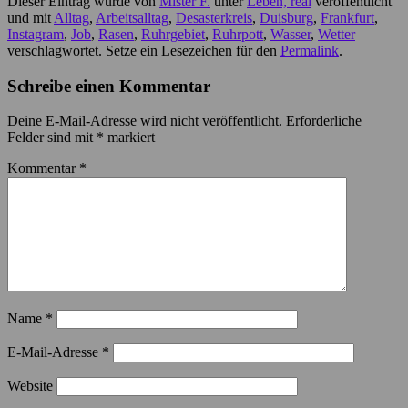
Dieser Eintrag wurde von
Mister F.
unter
Leben, real
veröffentlicht
und mit
Alltag
,
Arbeitsalltag
,
Desasterkreis
,
Duisburg
,
Frankfurt
,
Instagram
,
Job
,
Rasen
,
Ruhrgebiet
,
Ruhrpott
,
Wasser
,
Wetter
verschlagwortet. Setze ein Lesezeichen für den
Permalink
.
Schreibe einen Kommentar
Deine E-Mail-Adresse wird nicht veröffentlicht.
Erforderliche
Felder sind mit
*
markiert
Kommentar
*
Name
*
E-Mail-Adresse
*
Website