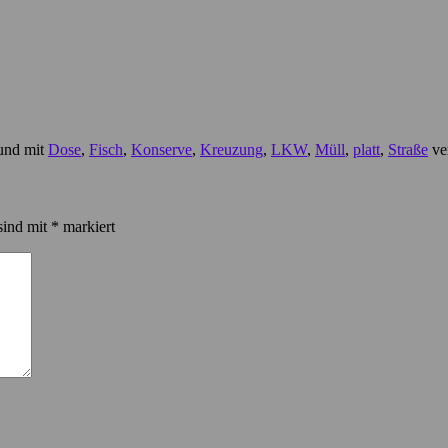
 und mit
Dose
,
Fisch
,
Konserve
,
Kreuzung
,
LKW
,
Müll
,
platt
,
Straße
ver
sind mit
*
markiert