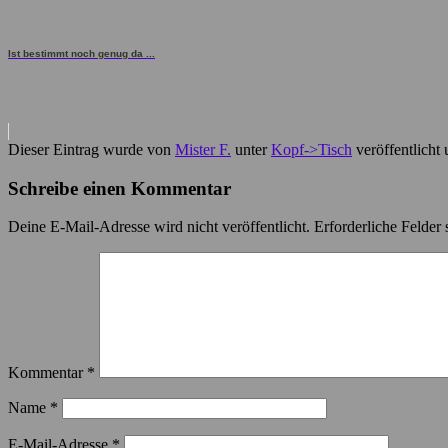
Ist bestimmt noch genug da ...
Dieser Eintrag wurde von
Mister F.
unter
Kopf->Tisch
veröffentlicht
Schreibe einen Kommentar
Deine E-Mail-Adresse wird nicht veröffentlicht.
Erforderliche Felder 
Kommentar
*
Name
*
E-Mail-Adresse
*