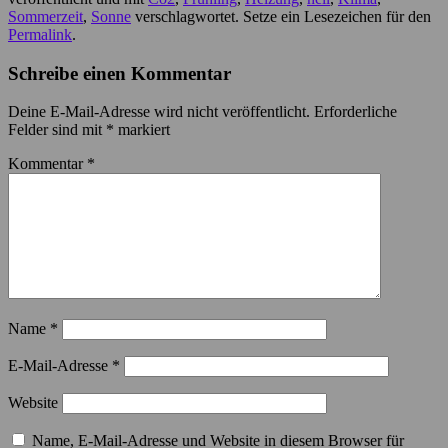
Sommerzeit
,
Sonne
verschlagwortet. Setze ein Lesezeichen für den
Permalink
.
Schreibe einen Kommentar
Deine E-Mail-Adresse wird nicht veröffentlicht.
Erforderliche
Felder sind mit
*
markiert
Kommentar
*
Name
*
E-Mail-Adresse
*
Website
Name, E-Mail-Adresse und Website in diesem Browser für