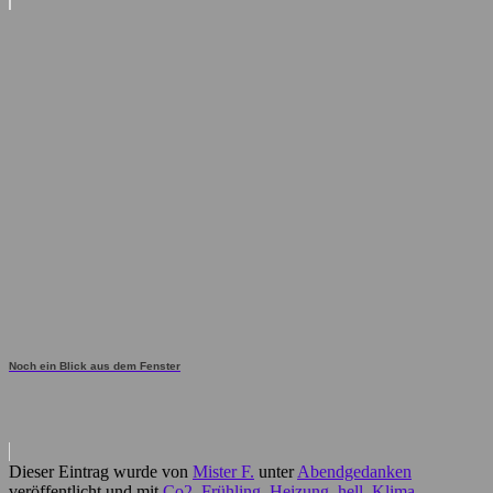
Noch ein Blick aus dem Fenster
Dieser Eintrag wurde von
Mister F.
unter
Abendgedanken
veröffentlicht und mit
Co2
,
Frühling
,
Heizung
,
hell
,
Klima
,