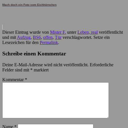
Mach doch ein Foto vom Eichhörnchen
Dieser Eintrag wurde von
Mister F.
unter
Leben, real
veröffentlicht
und mit
Aufzug
,
BS6
,
offen
,
Tür
verschlagwortet. Setze ein
Lesezeichen für den
Permalink
.
Schreibe einen Kommentar
Deine E-Mail-Adresse wird nicht veröffentlicht.
Erforderliche
Felder sind mit
*
markiert
Kommentar
*
Name
*