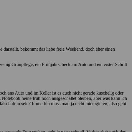
e darstellt, bekommt das liebe freie Weekend, doch eher einen
nig Grünpflege, ein Frühjahrscheck am Auto und ein erster Schritt
ch ans Auto und im Keller ist es auch nicht gerade kuschelig oder
as Notebook heute früh noch ausgeschaltet bleiben, aber was kann ich
falsch dran sein? Immerhin muss man ja nicht interagieren, also geht
as passende Foto suchen, geht ja ganz schnell. Vorher aber noch das