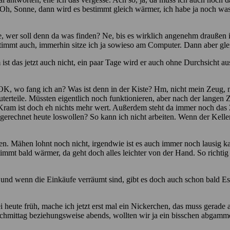
 Oh, Sonne, dann wird es bestimmt gleich wärmer, ich habe ja noch was 
 wer soll denn da was finden? Ne, bis es wirklich angenehm draußen is
estimmt auch, immerhin sitze ich ja sowieso am Computer. Dann aber gle
 ist das jetzt auch nicht, ein paar Tage wird er auch ohne Durchsicht 
r. OK, wo fang ich an? Was ist denn in der Kiste? Hm, nicht mein Zeug, m
erteile. Müssten eigentlich noch funktionieren, aber nach der langen Ze
lte Kram ist doch eh nichts mehr wert. Außerdem steht da immer noch da
rechnet heute loswollen? So kann ich nicht arbeiten. Wenn der Keller 
n. Mähen lohnt noch nicht, irgendwie ist es auch immer noch lausig kalt
timmt bald wärmer, da geht doch alles leichter von der Hand. So richtig
und wenn die Einkäufe verräumt sind, gibt es doch auch schon bald Ess
ei heute früh, mache ich jetzt erst mal ein Nickerchen, das muss gera
mittag beziehungsweise abends, wollten wir ja ein bisschen abgammeln,