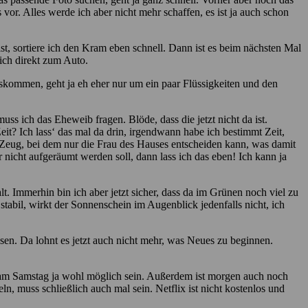
vor. Alles werde ich aber nicht mehr schaffen, es ist ja auch schon
t, sortiere ich den Kram eben schnell. Dann ist es beim nächsten Mal
ich direkt zum Auto.
auskommen, geht ja eh eher nur um ein paar Flüssigkeiten und den
uss ich das Eheweib fragen. Blöde, dass die jetzt nicht da ist.
it? Ich lass‘ das mal da drin, irgendwann habe ich bestimmt Zeit,
s Zeug, bei dem nur die Frau des Hauses entscheiden kann, was damit
nicht aufgeräumt werden soll, dann lass ich das eben! Ich kann ja
. Immerhin bin ich aber jetzt sicher, dass da im Grünen noch viel zu
 stabil, wirkt der Sonnenschein im Augenblick jedenfalls nicht, ich
en. Da lohnt es jetzt auch nicht mehr, was Neues zu beginnen.
de am Samstag ja wohl möglich sein. Außerdem ist morgen auch noch
 muss schließlich auch mal sein. Netflix ist nicht kostenlos und