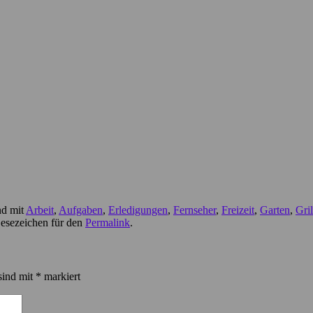
nd mit
Arbeit
,
Aufgaben
,
Erledigungen
,
Fernseher
,
Freizeit
,
Garten
,
Gri
Lesezeichen für den
Permalink
.
sind mit
*
markiert