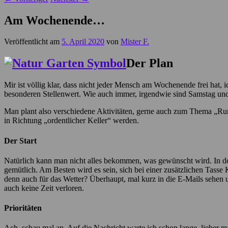
Am Wochenende…
Veröffentlicht am
5. April 2020
von
Mister F.
Der Plan
Mir ist völlig klar, dass nicht jeder Mensch am Wochenende frei hat,
besonderen Stellenwert. Wie auch immer, irgendwie sind Samstag un
Man plant also verschiedene Aktivitäten, gerne auch zum Thema „Ru
in Richtung „ordentlicher Keller“ werden.
Der Start
Natürlich kann man nicht alles bekommen, was gewünscht wird. In der
gemütlich. Am Besten wird es sein, sich bei einer zusätzlichen Tasse 
denn auch für das Wetter? Überhaupt, mal kurz in die E-Mails sehen un
auch keine Zeit verloren.
Prioritäten
Ach, schau mal an. Auf die Nachricht warte ich schon lange, lieber m