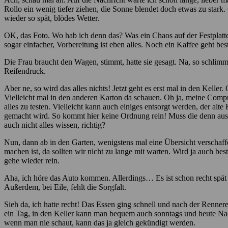
Rollo ein wenig tiefer ziehen, die Sonne blendet doch etwas zu stark.
wieder so spät, blödes Wetter.
OK, das Foto. Wo hab ich denn das? Was ein Chaos auf der Festplatte,
sogar einfacher, Vorbereitung ist eben alles. Noch ein Kaffee geht b
Die Frau braucht den Wagen, stimmt, hatte sie gesagt. Na, so schlimm
Reifendruck.
Aber ne, so wird das alles nichts! Jetzt geht es erst mal in den Kelle
Vielleicht mal in den anderen Karton da schauen. Oh ja, meine Comput
alles zu testen. Vielleicht kann auch einiges entsorgt werden, der a
gemacht wird. So kommt hier keine Ordnung rein! Muss die denn ausge
auch nicht alles wissen, richtig?
Nun, dann ab in den Garten, wenigstens mal eine Übersicht verschaffe
machen ist, da sollten wir nicht zu lange mit warten. Wird ja auch bes
gehe wieder rein.
Aha, ich höre das Auto kommen. Allerdings… Es ist schon recht spät 
Außerdem, bei Eile, fehlt die Sorgfalt.
Sieh da, ich hatte recht! Das Essen ging schnell und nach der Renner
ein Tag, in den Keller kann man bequem auch sonntags und heute Nach
wenn man nie schaut, kann das ja gleich gekündigt werden.