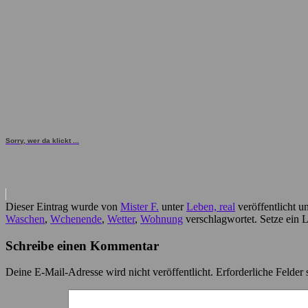
Sorry, wer da klickt ...
Dieser Eintrag wurde von
Mister F.
unter
Leben, real
veröffentlicht u
Waschen
,
Wchenende
,
Wetter
,
Wohnung
verschlagwortet. Setze ein 
Schreibe einen Kommentar
Deine E-Mail-Adresse wird nicht veröffentlicht.
Erforderliche Felder 