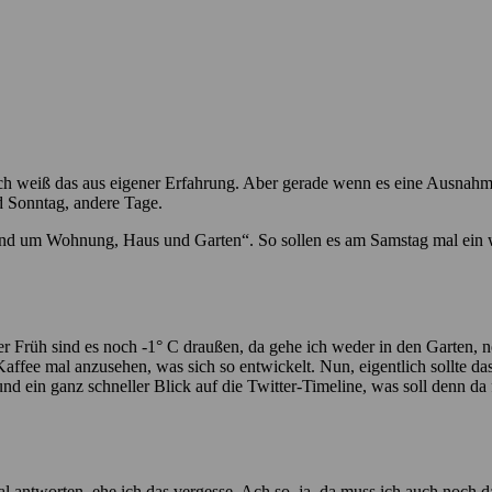
 ich weiß das aus eigener Erfahrung. Aber gerade wenn es eine Ausnahm
d Sonntag, andere Tage.
nd um Wohnung, Haus und Garten“. So sollen es am Samstag mal ein we
 Früh sind es noch -1° C draußen, da gehe ich weder in den Garten, no
Kaffee mal anzusehen, was sich so entwickelt. Nun, eigentlich sollte d
d ein ganz schneller Blick auf die Twitter-Timeline, was soll denn da 
al antworten, ehe ich das vergesse. Ach so, ja, da muss ich auch noch d