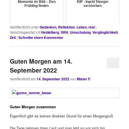
Momente im Bild – Den
RIP - Ingrid Steeger
Frühling finden
verstorben
Veröffentlicht unter
Gedanken, Reflektion
,
Leben, real
|
Verschlagwortet mit
Heidelberg
,
SRH
,
Umschulung
,
Vergänglichkeit
,
Zeit
|
Schreibe einen Kommentar
Guten Morgen am 14.
September 2022
Veröffentlicht am
14. September 2022
von
Mister F.
Guten Morgen zusammen
Eigentlich gibt es keinen direkten Grund für einen Morgengruß.
Die Tage nehmen ihren Lauf und man lebt so vor sich hin.