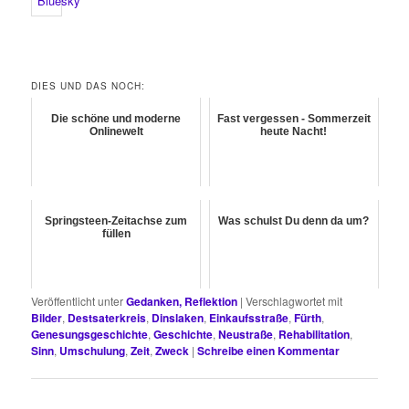
DIES UND DAS NOCH:
Die schöne und moderne
Fast vergessen - Sommerzeit
Onlinewelt
heute Nacht!
Springsteen-Zeitachse zum
Was schulst Du denn da um?
füllen
Veröffentlicht unter
Gedanken, Reflektion
|
Verschlagwortet mit
Bilder
,
Destsaterkreis
,
Dinslaken
,
Einkaufsstraße
,
Fürth
,
Genesungsgeschichte
,
Geschichte
,
Neustraße
,
Rehabilitation
,
Sinn
,
Umschulung
,
Zeit
,
Zweck
|
Schreibe einen Kommentar