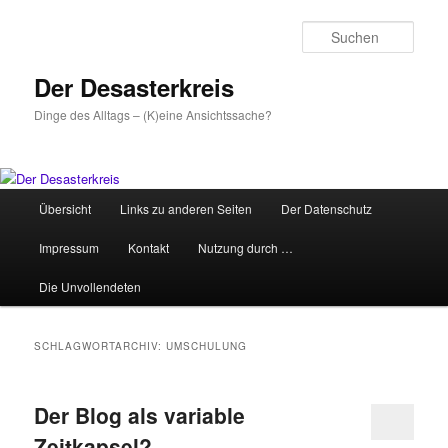
Zum
Zum
primären
sekundären
Such
Inhalt
Inhalt
springen
springen
Der Desasterkreis
Dinge des Alltags – (K)eine Ansichtssache?
Hauptmenü
Übersicht
Links zu anderen Seiten
Der Datenschutz
Impressum
Kontakt
Nutzung durch …
Die Unvollendeten
SCHLAGWORTARCHIV:
UMSCHULUNG
Der Blog als variable
Zeitkapsel?