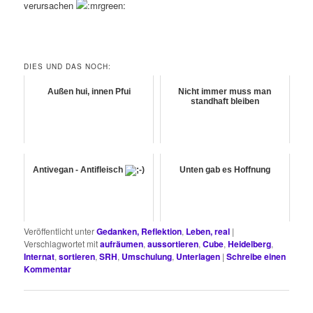
verursachen
DIES UND DAS NOCH:
Außen hui, innen Pfui
Nicht immer muss man
standhaft bleiben
Antivegan - Antifleisch
Unten gab es Hoffnung
Veröffentlicht unter
Gedanken, Reflektion
,
Leben, real
|
Verschlagwortet mit
aufräumen
,
aussortieren
,
Cube
,
Heidelberg
,
Internat
,
sortieren
,
SRH
,
Umschulung
,
Unterlagen
|
Schreibe einen
Kommentar