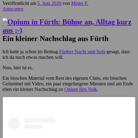
Veröffentlicht am
5. Juni 2026
von
Mister F.
Antworten
Ein kleiner Nachschlag aus Fürth
Ich hatte ja schon im Beitrag
Fürther Nacht statt Sofa
gesagt, dass
ich da noch etwas machen will.
Nun, hier ist es.
Ein bisschen Material vom Rest des eigenen Clans, ein bisschen
Gefummel mit Video, ein paar eingefangene Minuten und am Ende
eben ein kleiner Nachschlag zu
Opium fürs Volk
.