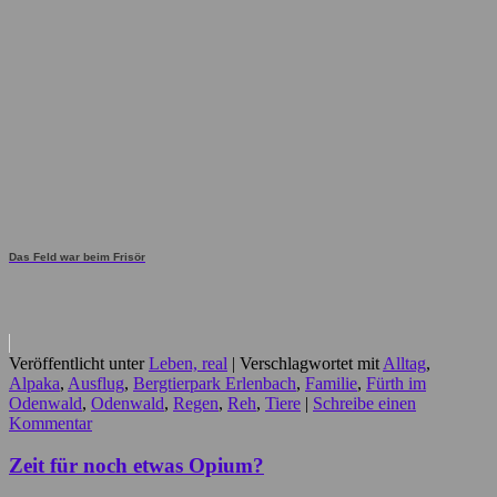
Das Feld war beim Frisör
Veröffentlicht unter
Leben, real
|
Verschlagwortet mit
Alltag
,
Alpaka
,
Ausflug
,
Bergtierpark Erlenbach
,
Familie
,
Fürth im
Odenwald
,
Odenwald
,
Regen
,
Reh
,
Tiere
|
Schreibe einen
Kommentar
Zeit für noch etwas Opium?