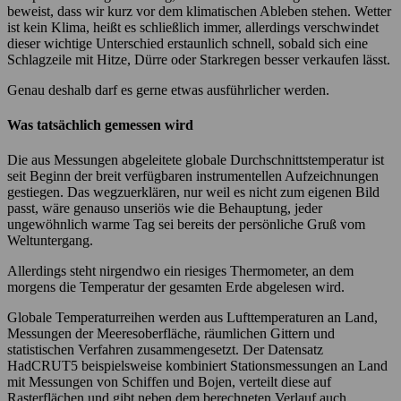
beweist, dass wir kurz vor dem klimatischen Ableben stehen. Wetter
ist kein Klima, heißt es schließlich immer, allerdings verschwindet
dieser wichtige Unterschied erstaunlich schnell, sobald sich eine
Schlagzeile mit Hitze, Dürre oder Starkregen besser verkaufen lässt.
Genau deshalb darf es gerne etwas ausführlicher werden.
Was tatsächlich gemessen wird
Die aus Messungen abgeleitete globale Durchschnittstemperatur ist
seit Beginn der breit verfügbaren instrumentellen Aufzeichnungen
gestiegen. Das wegzuerklären, nur weil es nicht zum eigenen Bild
passt, wäre genauso unseriös wie die Behauptung, jeder
ungewöhnlich warme Tag sei bereits der persönliche Gruß vom
Weltuntergang.
Allerdings steht nirgendwo ein riesiges Thermometer, an dem
morgens die Temperatur der gesamten Erde abgelesen wird.
Globale Temperaturreihen werden aus Lufttemperaturen an Land,
Messungen der Meeresoberfläche, räumlichen Gittern und
statistischen Verfahren zusammengesetzt. Der Datensatz
HadCRUT5 beispielsweise kombiniert Stationsmessungen an Land
mit Messungen von Schiffen und Bojen, verteilt diese auf
Rasterflächen und gibt neben dem berechneten Verlauf auch