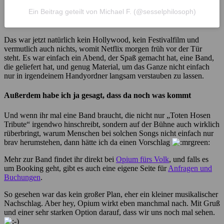
Ein Beitrag geteilt von Michael F. (@sesselphilosoph)
Das war jetzt natürlich kein Hollywood, kein Festivalfilm und
vermutlich auch nichts, womit Netflix morgen früh vor der Tür
steht. Es war einfach ein Abend, der Spaß gemacht hat, eine Band,
die geliefert hat, und genug Material, um das Ganze nicht einfach
nur in irgendeinem Handyordner langsam verstauben zu lassen.
Außerdem habe ich ja gesagt, dass da noch was kommt
Und wenn ihr mal eine Band braucht, die nicht nur „Toten Hosen
Tribute“ irgendwo hinschreibt, sondern auf der Bühne auch wirklich
rüberbringt, warum Menschen bei solchen Songs nicht einfach nur
brav herumstehen, dann hätte ich da einen Vorschlag
Mehr zur Band findet ihr direkt bei
Opium fürs Volk
, und falls es
um Booking geht, gibt es auch eine eigene Seite für
Anfragen und
Buchungen
.
So gesehen war das kein großer Plan, eher ein kleiner musikalischer
Nachschlag. Aber hey, Opium wirkt eben manchmal nach. Mit Gruß
und einer sehr starken Option darauf, dass wir uns noch mal sehen.