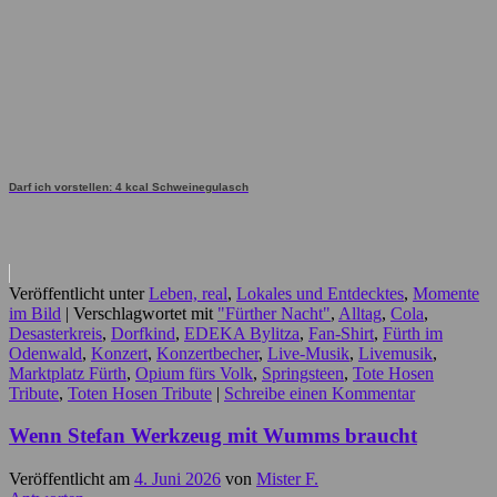
Darf ich vorstellen: 4 kcal Schweinegulasch
Veröffentlicht unter
Leben, real
,
Lokales und Entdecktes
,
Momente
im Bild
|
Verschlagwortet mit
"Fürther Nacht"
,
Alltag
,
Cola
,
Desasterkreis
,
Dorfkind
,
EDEKA Bylitza
,
Fan-Shirt
,
Fürth im
Odenwald
,
Konzert
,
Konzertbecher
,
Live-Musik
,
Livemusik
,
Marktplatz Fürth
,
Opium fürs Volk
,
Springsteen
,
Tote Hosen
Tribute
,
Toten Hosen Tribute
|
Schreibe einen Kommentar
Wenn Stefan Werkzeug mit Wumms braucht
Veröffentlicht am
4. Juni 2026
von
Mister F.