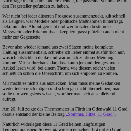
Nachfrage reicht, damit andere meinen, die passende Schublade für
den Fragesteller gefunden zu haben.
Wer nicht bei jeder düsteren Prognose zusammenzuckt, gilt schnell
als Leugner, wer Modelle oder politische Maßnahmen hinterfragt,
bekommt den Aluhut gereicht und wer trotzdem bestimmte
Messwerte oder Erkenntnisse akzeptiert, passt plötzlich auch nicht
mehr zur Gegenseite.
Bevor also wieder jemand aus zwei Sätzen meine komplette
Haltung zusammenbaut, schreibe ich lieber einmal ausführlich auf,
was ich tatsächlich denke und warum ich zu dieser Meinung
komme. Mir ist durchaus klar, dass kaum jemand den gesamten
Artikel lesen wird, bei einem Thema wie diesem reicht vielen
schließlich schon die Überschrift, um sich empören zu können.
Mir macht es nichts aus anzuecken. Man muss meine Gedanken
weder teilen noch mögen und schon gar nicht übernehmen, man
sollte nur wenigstens wissen, worüber man sich anschließend
aufregt.
Am 20. Juli zeigte das Thermometer in Fürth im Odenwald 11 Grad,
daraus entstand der kleine Beitrag
„Sommer, Hitze, 11 Grad“
.
Natürlich widerlegen diese 11 Grad keinen langfristigen
Temperaturanstieg. So wenig, wie ein einzelner Tag mit 36 Grad