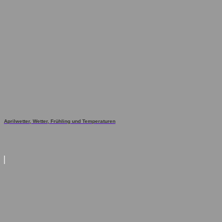
Aprilwetter, Wetter, Frühling und Temperaturen