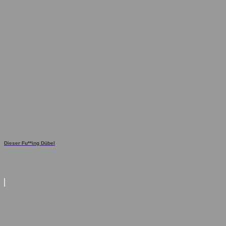
Dieser Fu**ing Dübel