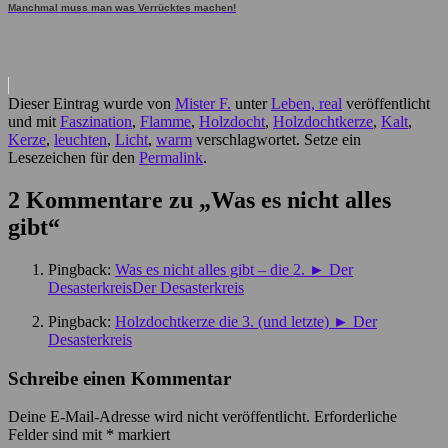
Manchmal muss man was Verrücktes machen!
Dieser Eintrag wurde von
Mister F.
unter
Leben, real
veröffentlicht
und mit
Faszination
,
Flamme
,
Holzdocht
,
Holzdochtkerze
,
Kalt
,
Kerze
,
leuchten
,
Licht
,
warm
verschlagwortet. Setze ein
Lesezeichen für den
Permalink
.
2 Kommentare zu „
Was es nicht alles
gibt
“
Pingback:
Was es nicht alles gibt – die 2. ► Der
DesasterkreisDer Desasterkreis
Pingback:
Holzdochtkerze die 3. (und letzte) ► Der
Desasterkreis
Schreibe einen Kommentar
Deine E-Mail-Adresse wird nicht veröffentlicht.
Erforderliche
Felder sind mit
*
markiert