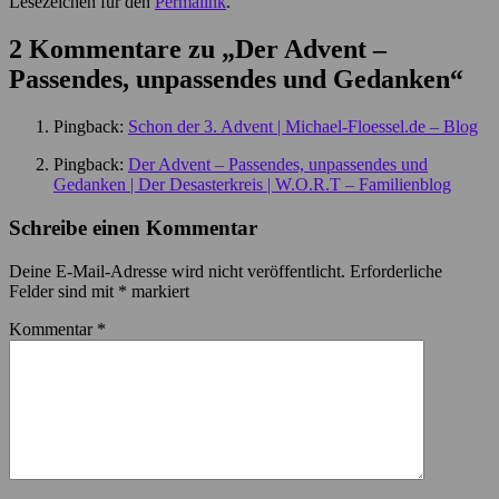
Lesezeichen für den
Permalink
.
2 Kommentare zu „
Der Advent –
Passendes, unpassendes und Gedanken
“
Pingback:
Schon der 3. Advent | Michael-Floessel.de – Blog
Pingback:
Der Advent – Passendes, unpassendes und
Gedanken | Der Desasterkreis | W.O.R.T – Familienblog
Schreibe einen Kommentar
Deine E-Mail-Adresse wird nicht veröffentlicht.
Erforderliche
Felder sind mit
*
markiert
Kommentar
*