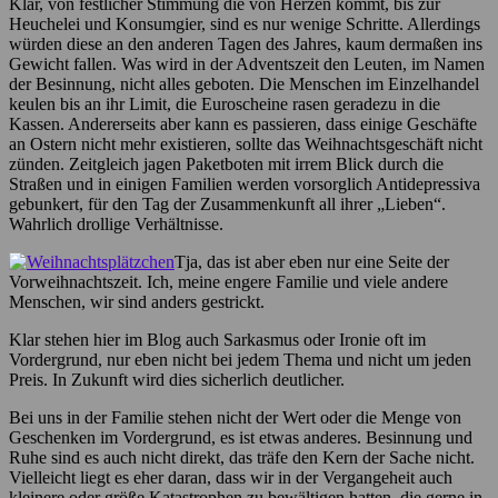
Klar, von festlicher Stimmung die von Herzen kommt, bis zur
Heuchelei und Konsumgier, sind es nur wenige Schritte. Allerdings
würden diese an den anderen Tagen des Jahres, kaum dermaßen ins
Gewicht fallen. Was wird in der Adventszeit den Leuten, im Namen
der Besinnung, nicht alles geboten. Die Menschen im Einzelhandel
keulen bis an ihr Limit, die Euroscheine rasen geradezu in die
Kassen. Andererseits aber kann es passieren, dass einige Geschäfte
an Ostern nicht mehr existieren, sollte das Weihnachtsgeschäft nicht
zünden. Zeitgleich jagen Paketboten mit irrem Blick durch die
Straßen und in einigen Familien werden vorsorglich Antidepressiva
gebunkert, für den Tag der Zusammenkunft all ihrer „Lieben“.
Wahrlich drollige Verhältnisse.
Tja, das ist aber eben nur eine Seite der
Vorweihnachtszeit. Ich, meine engere Familie und viele andere
Menschen, wir sind anders gestrickt.
Klar stehen hier im Blog auch Sarkasmus oder Ironie oft im
Vordergrund, nur eben nicht bei jedem Thema und nicht um jeden
Preis. In Zukunft wird dies sicherlich deutlicher.
Bei uns in der Familie stehen nicht der Wert oder die Menge von
Geschenken im Vordergrund, es ist etwas anderes. Besinnung und
Ruhe sind es auch nicht direkt, das träfe den Kern der Sache nicht.
Vielleicht liegt es eher daran, dass wir in der Vergangeheit auch
kleinere oder größe Katastrophen zu bewältigen hatten, die gerne in