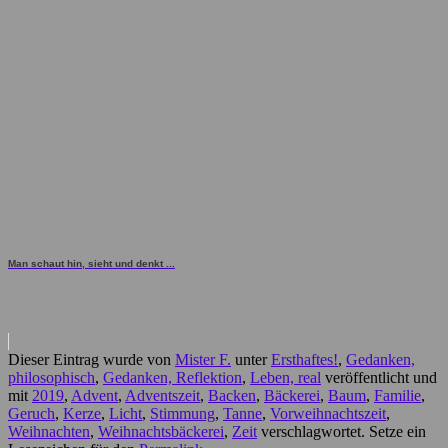
Man schaut hin, sieht und denkt ...
Dieser Eintrag wurde von
Mister F.
unter
Ersthaftes!
,
Gedanken,
philosophisch
,
Gedanken, Reflektion
,
Leben, real
veröffentlicht und
mit
2019
,
Advent
,
Adventszeit
,
Backen
,
Bäckerei
,
Baum
,
Familie
,
Geruch
,
Kerze
,
Licht
,
Stimmung
,
Tanne
,
Vorweihnachtszeit
,
Weihnachten
,
Weihnachtsbäckerei
,
Zeit
verschlagwortet. Setze ein