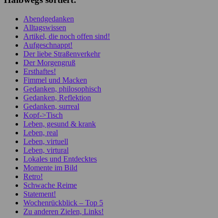
Abendgedanken
Alltagswissen
Artikel, die noch offen sind!
Aufgeschnappt!
Der liebe Straßenverkehr
Der Morgengruß
Ersthaftes!
Fimmel und Macken
Gedanken, philosophisch
Gedanken, Reflektion
Gedanken, surreal
Kopf->Tisch
Leben, gesund & krank
Leben, real
Leben, virtuell
Leben, virtural
Lokales und Entdecktes
Momente im Bild
Retro!
Schwache Reime
Statement!
Wochenrückblick – Top 5
Zu anderen Zielen, Links!