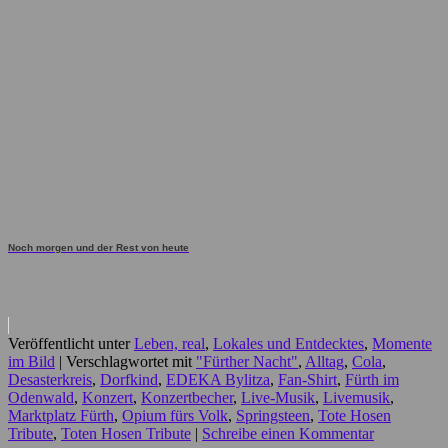
Noch morgen und der Rest von heute
Veröffentlicht unter
Leben, real
,
Lokales und Entdecktes
,
Momente
im Bild
|
Verschlagwortet mit
"Fürther Nacht"
,
Alltag
,
Cola
,
Desasterkreis
,
Dorfkind
,
EDEKA Bylitza
,
Fan-Shirt
,
Fürth im
Odenwald
,
Konzert
,
Konzertbecher
,
Live-Musik
,
Livemusik
,
Marktplatz Fürth
,
Opium fürs Volk
,
Springsteen
,
Tote Hosen
Tribute
,
Toten Hosen Tribute
|
Schreibe einen Kommentar