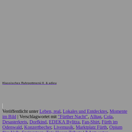
Klassisches Ruhrpottmenü II. & adieu
Veröffentlicht unter
Leben, real
,
Lokales und Entdecktes
,
Momente
im Bild
|
Verschlagwortet mit
"Fürther Nacht"
,
Alltag
,
Cola
,
Desasterkreis
,
Dorfkind
,
EDEKA Bylitza
,
Fan-Shirt
,
Fürth im
Odenwald
,
Konzertbecher
,
Livemusik
,
Marktplatz Fürth
,
Opium