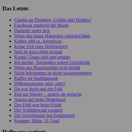
Das Letzte:
Glaube an Drohnen, Gefahr und Helden?
Facebook entdeckt die Moral
Dampfer unter sich
Wenn das blaue Häuschen zurückschlägt
Kaffee gibt es. Irgendwie.
Keine Zeit zum Telefonieren
Jetzt ist teuer eben normal
Krank? Dann zahl und arbeite
Ich dachte, Turnhallen wären Geschichte
Wenn das Bauchgefühl recht behält
Nicht bekommen ist nicht weggenommen
Kaffee ist Stadtplanung
Differenzierung stört, oder?
Da war doch mal ein Feld
Zeit am Wasser – anders als gedacht
Augen auf beim Wetterkauf
Das Feld war beim Frisör
Der Schilderwald existiert
Die Gewöhnung hat funktioniert
Sommer, Hitze, 11 Grad
Halbwegs sortiert: