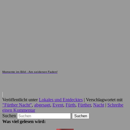
Momente im Bild - Am seidenen Faden!
Veröffentlicht unter
Lokales und Entdecktes
|
Verschlagwortet mit
"Fürther Nacht"
,
abgesagt
,
Event
,
Fürth
,
Fürther
,
Nacht
|
Schreibe
einen Kommentar
Suchen
Was viel gelesen wird: