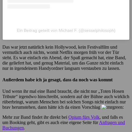
Ein Beitrag geteilt von Michael F. (@sesselphilosoph)
Das war jetzt natürlich kein Hollywood, kein Festivalfilm und
vermutlich auch nichts, womit Netflix morgen früh vor der Tür
steht. Es war einfach ein Abend, der Spaß gemacht hat, eine Band,
die geliefert hat, und genug Material, um das Ganze nicht einfach
nur in irgendeinem Handyordner langsam verstauben zu lassen.
Außerdem habe ich ja gesagt, dass da noch was kommt
Und wenn ihr mal eine Band braucht, die nicht nur „Toten Hosen
Tribute“ irgendwo hinschreibt, sondern auf der Bühne auch wirklich
rüberbringt, warum Menschen bei solchen Songs nicht einfach nur
brav herumstehen, dann hätte ich da einen Vorschlag
Mehr zur Band findet ihr direkt bei
Opium fürs Volk
, und falls es
um Booking geht, gibt es auch eine eigene Seite für
Anfragen und
Buchungen
.