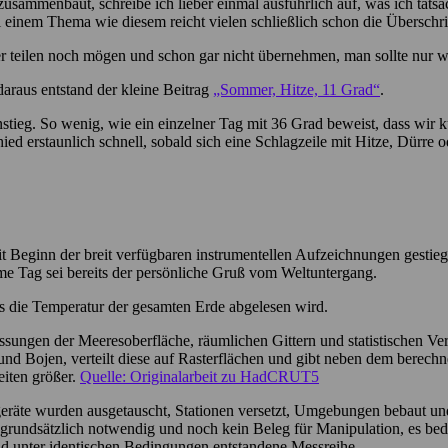
usammenbaut, schreibe ich lieber einmal ausführlich auf, was ich tat
i einem Thema wie diesem reicht vielen schließlich schon die Überschr
teilen noch mögen und schon gar nicht übernehmen, man sollte nur we
araus entstand der kleine Beitrag
„Sommer, Hitze, 11 Grad“
.
stieg. So wenig, wie ein einzelner Tag mit 36 Grad beweist, dass wir k
ied erstaunlich schnell, sobald sich eine Schlagzeile mit Hitze, Dürre o
it Beginn der breit verfügbaren instrumentellen Aufzeichnungen gestieg
e Tag sei bereits der persönliche Gruß vom Weltuntergang.
s die Temperatur der gesamten Erde abgelesen wird.
sungen der Meeresoberfläche, räumlichen Gittern und statistischen 
 Bojen, verteilt diese auf Rasterflächen und gibt neben dem berechne
iten größer.
Quelle: Originalarbeit zu HadCRUT5
ssgeräte wurden ausgetauscht, Stationen versetzt, Umgebungen bebaut 
t grundsätzlich notwendig und noch kein Beleg für Manipulation, es bed
nd unter identischen Bedingungen entstandene Messreihe.