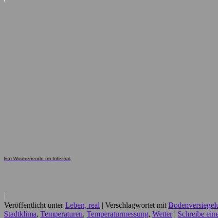
Ein Wochenende im Internat
Veröffentlicht unter
Leben, real
|
Verschlagwortet mit
Bodenversiegel
Stadtklima
,
Temperaturen
,
Temperaturmessung
,
Wetter
|
Schreibe ei