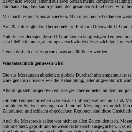
Bevor also wieder jemand aus zwei Sätzen meine komplette Haltung z
durchaus klar, dass kaum jemand den gesamten Artikel lesen wird, be
Mir macht es nichts aus anzuecken. Man muss meine Gedanken weder 
Am 20. Juli zeigte das Thermometer in Fürth im Odenwald 11 Grad, d
Natürlich widerlegen diese 11 Grad keinen langfristigen Temperaturan
es schließlich immer, allerdings verschwindet dieser wichtige Untersch
Genau deshalb darf es gerne etwas ausführlicher werden.
Was tatsächlich gemessen wird
Die aus Messungen abgeleitete globale Durchschnittstemperatur ist se
wäre genauso unseriös wie die Behauptung, jeder ungewöhnlich warm
Allerdings steht nirgendwo ein riesiges Thermometer, an dem morgen
Globale Temperaturreihen werden aus Lufttemperaturen an Land, Mes
kombiniert Stationsmessungen an Land mit Messungen von Schiffen und
Zeiträumen und schlecht abgedeckten Regionen sind diese Unsicherhe
Auch die Messpraxis selbst war nicht zu allen Zeiten identisch. Me
dokumentiert, geprüft und teilweise rechnerisch ausgeglichen. Das is
Ergebnis aus vielen unterschiedlichen Daten ist und keine durchgehe