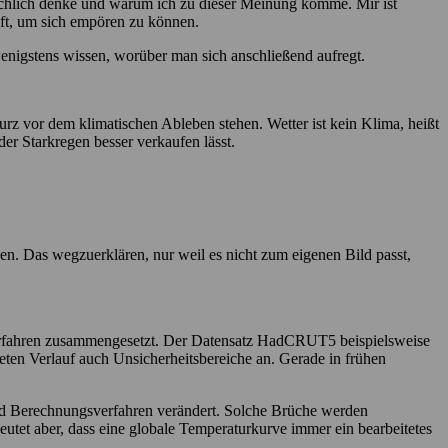
sächlich denke und warum ich zu dieser Meinung komme. Mir ist
ift, um sich empören zu können.
nigstens wissen, worüber man sich anschließend aufregt.
urz vor dem klimatischen Ableben stehen. Wetter ist kein Klima, heißt
der Starkregen besser verkaufen lässt.
en. Das wegzuerklären, nur weil es nicht zum eigenen Bild passt,
Verfahren zusammengesetzt. Der Datensatz HadCRUT5 beispielsweise
ten Verlauf auch Unsicherheitsbereiche an. Gerade in frühen
und Berechnungsverfahren verändert. Solche Brüche werden
eutet aber, dass eine globale Temperaturkurve immer ein bearbeitetes