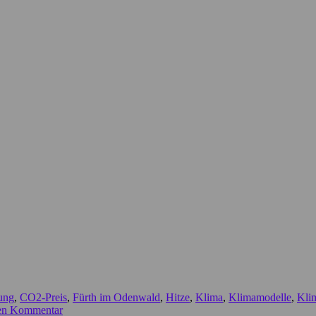
ung
,
CO2-Preis
,
Fürth im Odenwald
,
Hitze
,
Klima
,
Klimamodelle
,
Klim
nen Kommentar