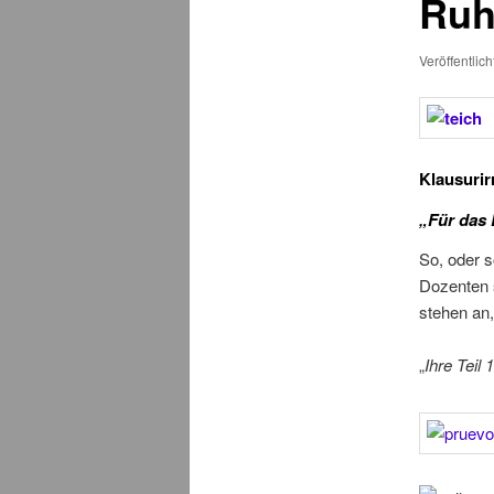
Ruh
Veröffentlic
Klausurir
„Für das 
So, oder s
Dozenten 
stehen an
„
Ihre Teil 