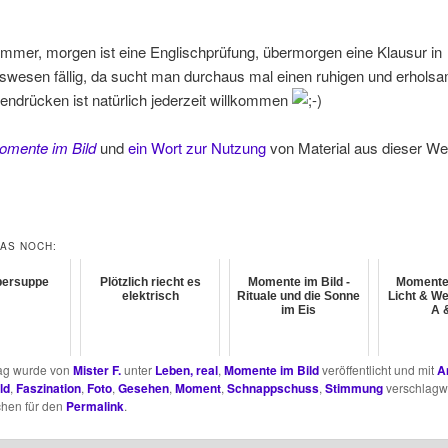
mmer, morgen ist eine Englischprüfung, übermorgen eine Klausur in
wesen fällig, da sucht man durchaus mal einen ruhigen und erholsa
ndrücken ist natürlich jederzeit willkommen
omente im Bild
und
ein Wort zur Nutzung
von Material aus dieser We
DAS NOCH:
ersuppe
Plötzlich riecht es
Momente im Bild -
Momente 
elektrisch
Rituale und die Sonne
Licht & Wet
im Eis
A 
rag wurde von
Mister F.
unter
Leben, real
,
Momente im Bild
veröffentlicht und mit
A
ld
,
Faszination
,
Foto
,
Gesehen
,
Moment
,
Schnappschuss
,
Stimmung
verschlagwo
chen für den
Permalink
.