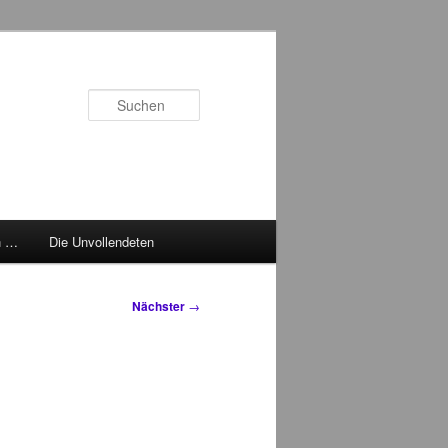
Suchen
h …
Die Unvollendeten
Nächster
→