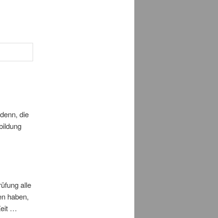
 denn, die
bildung
rüfung alle
en haben,
Zeit …