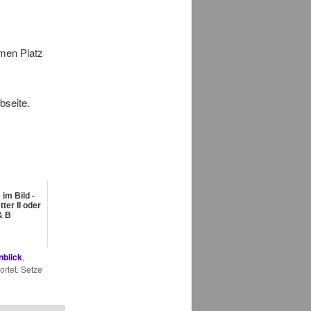
men Platz
bseite.
im Bild -
ter II oder
& B
nblick
,
rtet. Setze