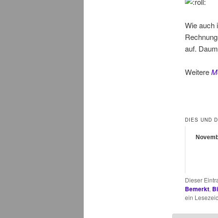
Wie auch i
Rechnungs
auf. Daume
Weitere
M
DIES UND 
Novemb
Dieser Eint
Bemerkt
,
Bi
ein Lesezei