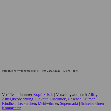
Persönlicher Wochenrückblick – KW 22/23 2020 – Meine Top-5
Veröffentlicht unter
Kopf->Tisch
|
Verschlagwortet mit
Alltag
,
Alltagsbeobachtung
,
Einkauf
,
Fundstück
,
Gesehen
,
Humor
,
Kindheit
,
Leckerchen
,
Mehlwürmer
,
Supermarkt
|
Schreibe einen
Kommentar