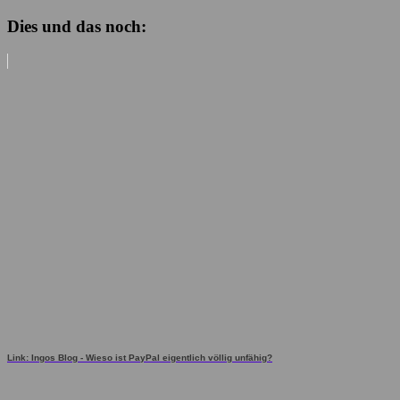
Dies und das noch:
Link: Ingos Blog - Wieso ist PayPal eigentlich völlig unfähig?