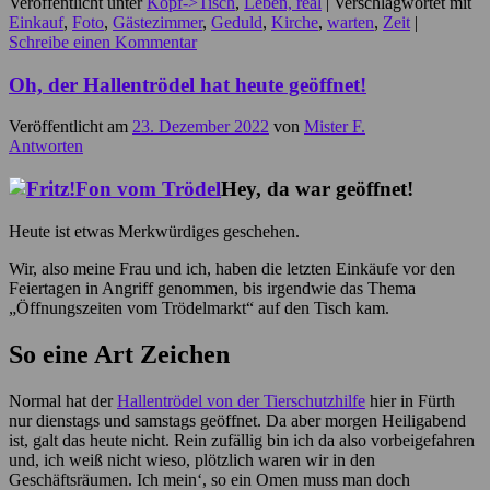
Veröffentlicht unter
Kopf->Tisch
,
Leben, real
|
Verschlagwortet mit
Einkauf
,
Foto
,
Gästezimmer
,
Geduld
,
Kirche
,
warten
,
Zeit
|
Schreibe einen Kommentar
Oh, der Hallentrödel hat heute geöffnet!
Veröffentlicht am
23. Dezember 2022
von
Mister F.
Antworten
Hey, da war geöffnet!
Heute ist etwas Merkwürdiges geschehen.
Wir, also meine Frau und ich, haben die letzten Einkäufe vor den
Feiertagen in Angriff genommen, bis irgendwie das Thema
„Öffnungszeiten vom Trödelmarkt“ auf den Tisch kam.
So eine Art Zeichen
Normal hat der
Hallentrödel von der Tierschutzhilfe
hier in Fürth
nur dienstags und samstags geöffnet. Da aber morgen Heiligabend
ist, galt das heute nicht. Rein zufällig bin ich da also vorbeigefahren
und, ich weiß nicht wieso, plötzlich waren wir in den
Geschäftsräumen. Ich mein‘, so ein Omen muss man doch