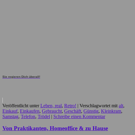
Sie regieren Dich überall!
Veröffentlicht unter
Leben, real
,
Retro!
|
Verschlagwortet mit
alt
,
Einkauf
,
Einkaufen
,
Gebraucht
,
Geschäft
,
Günstig
,
Kleinkram
,
Samstag
,
Telefon
,
Trödel
|
Schreibe einen Kommentar
Von Praktikanten, Homeoffice & zu Hause