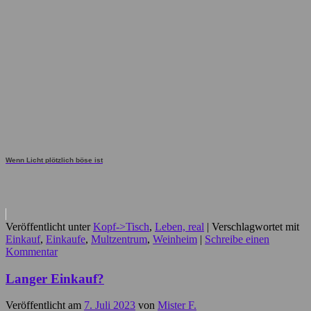
Wenn Licht plötzlich böse ist
Veröffentlicht unter
Kopf->Tisch
,
Leben, real
|
Verschlagwortet mit
Einkauf
,
Einkaufe
,
Multzentrum
,
Weinheim
|
Schreibe einen
Kommentar
Langer Einkauf?
Veröffentlicht am
7. Juli 2023
von
Mister F.