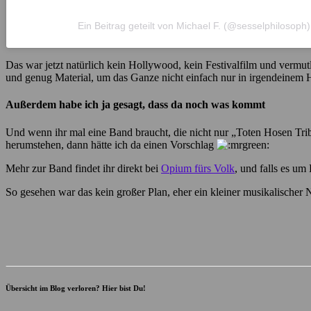
Ein Beitrag geteilt von Michael F. (@sesselphilosoph)
Das war jetzt natürlich kein Hollywood, kein Festivalfilm und vermutl
und genug Material, um das Ganze nicht einfach nur in irgendeinem 
Außerdem habe ich ja gesagt, dass da noch was kommt
Und wenn ihr mal eine Band braucht, die nicht nur „Toten Hosen Tri
herumstehen, dann hätte ich da einen Vorschlag
Mehr zur Band findet ihr direkt bei
Opium fürs Volk
, und falls es um
So gesehen war das kein großer Plan, eher ein kleiner musikalische
Übersicht im Blog verloren? Hier bist Du!