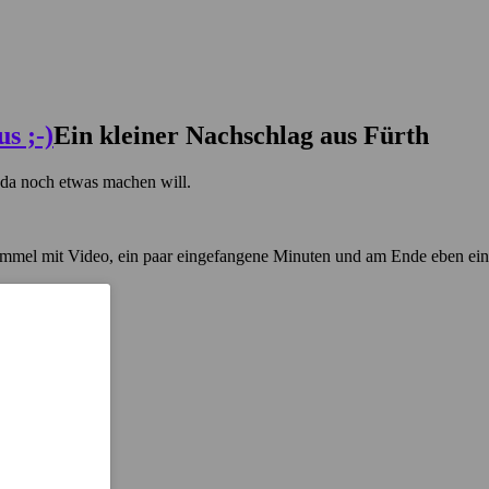
Ein kleiner Nachschlag aus Fürth
 da noch etwas machen will.
fummel mit Video, ein paar eingefangene Minuten und am Ende eben ei