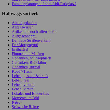
Familienplanung auf dem Aldi-Parkplatz?
Halbwegs sortiert:
Abendgedanken
Alltagswissen
Artikel, die noch offen sind!
Aufgeschnappt!
Der liebe Straßenverkehr
Der Morgengruß
Ersthaftes!
Fimmel und Macken
Gedanken, philosophisch
Gedanken, Reflektion
Gedanken, surreal
Kopf->Tisch
Leben, gesund & krank
Leben, real
Leben, virtuell
Leben, virtural
Lokales und Entdecktes
Momente im Bild
Retro!
Schwache Reime