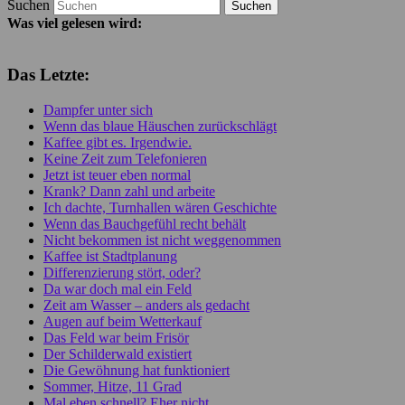
Suchen
Was viel gelesen wird:
Das Letzte:
Dampfer unter sich
Wenn das blaue Häuschen zurückschlägt
Kaffee gibt es. Irgendwie.
Keine Zeit zum Telefonieren
Jetzt ist teuer eben normal
Krank? Dann zahl und arbeite
Ich dachte, Turnhallen wären Geschichte
Wenn das Bauchgefühl recht behält
Nicht bekommen ist nicht weggenommen
Kaffee ist Stadtplanung
Differenzierung stört, oder?
Da war doch mal ein Feld
Zeit am Wasser – anders als gedacht
Augen auf beim Wetterkauf
Das Feld war beim Frisör
Der Schilderwald existiert
Die Gewöhnung hat funktioniert
Sommer, Hitze, 11 Grad
Mal eben schnell? Eher nicht …