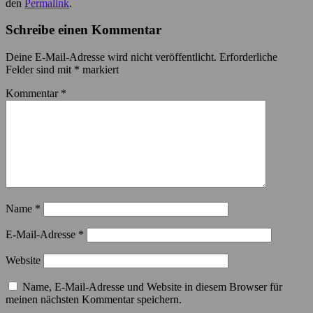
den
Permalink
.
Schreibe einen Kommentar
Deine E-Mail-Adresse wird nicht veröffentlicht.
Erforderliche
Felder sind mit
*
markiert
Kommentar
*
Name
*
E-Mail-Adresse
*
Website
Name, E-Mail-Adresse und Website in diesem Browser für
meinen nächsten Kommentar speichern.