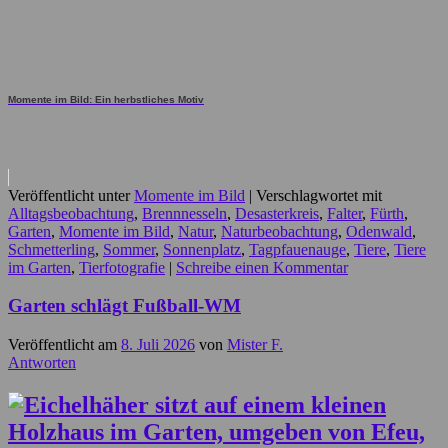
Momente im Bild: Ein herbstliches Motiv
Veröffentlicht unter
Momente im Bild
|
Verschlagwortet mit
Alltagsbeobachtung
,
Brennnesseln
,
Desasterkreis
,
Falter
,
Fürth
,
Garten
,
Momente im Bild
,
Natur
,
Naturbeobachtung
,
Odenwald
,
Schmetterling
,
Sommer
,
Sonnenplatz
,
Tagpfauenauge
,
Tiere
,
Tiere
im Garten
,
Tierfotografie
|
Schreibe einen Kommentar
Garten schlägt Fußball-WM
Veröffentlicht am
8. Juli 2026
von
Mister F.
Antworten