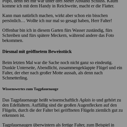
Popo, denn bei mir war unter drei Meter Abstand Schluss. Kaum
komme ich mit dem Handy in Reichweite, macht er die Flatter.
Kann man natürlich machen, wirkt aber schon ein bisschen
persönlich… Wollte ich nur mal so gesagt haben, Herr Falter!
Offenbar bin ich in diesem Garten fürs Wasser zuständig, fürs
Schreiben und fürs spätere Meckern, während andere das Foto
bekommen.
Diesmal mit geöffnetem Beweisstück
Beim letzten Mal war die Sache noch nicht ganz so eindeutig.
Dunkle Unterseite, Abendlicht, zusammengeklappte Flügel und ein
Falter, der eher nach großer Motte aussah, als denn nach
Schmetterling.
Wissenswertes zum Tagpfauenauge
Das Tagpfauenauge heißt wissenschaftlich
Aglais io
und gehört zu
den Edelfaltern. Auffällig sind die großen Augenflecken auf den
Flügeln, durch die der Falter bei geöffneten Flügeln ziemlich gut zu
erkennen ist.
Tagpfauenaugen überwintern als fertige Falter, zum Beispiel in