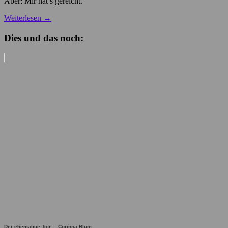
Aber: Mir hat’s gereicht.
Weiterlesen
→
Dies und das noch:
Der ehemalige Tote – Corinna Blum