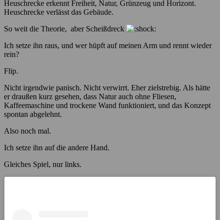
Heuschrecke erkennt Freiheit, Natur, Grünzeug und Horizont.
Heuschrecke verlässt das Gebäude.
So weit die Theorie, aber Scheißdreck
Ich setze ihn raus, und wer hüpft auf meinen Arm und rennt wieder
rein?
Flip.
Nicht irgendwie panisch. Nicht verwirrt. Eher zielstrebig. Als hätte
er draußen kurz gesehen, dass Natur auch ohne Fliesen,
Kaffeemaschine und trockene Wand funktioniert, und das Konzept
spontan abgelehnt.
Also noch mal.
Ich setze ihn auf die andere Hand.
Gleiches Spiel, nur links.