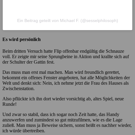
Ein Beitrag geteilt von Michael F. (@sesselphilosoph)
Es wird persönlich
Beim dritten Versuch hatte Flip offenbar endgültig die Schnauze
voll. Er zeigte mir seine Sprungbeine in Aktion und krallte sich auf
der Schulter der Gattin fest.
Das muss man erst mal machen. Man wird freundlich gerettet,
bekommt ein offenes Fenster angeboten, hat alle Möglichkeiten der
Welt und denkt sich: Nein, ich nehme jetzt die Frau des Hauses als
Zwischenstation.
Also pflückte ich ihn dort wieder vorsichtig ab, altes Spiel, neue
Runde!
Und zwar so stabil, dass ich sogar noch Zeit hatte, das Handy
anzuwerfen und zumindest so gut mitzufilmen, wie es die Lage
zuließ. Man muss ja Beweise sichern, sonst heißt es nachher wieder,
ich würde übertreiben.