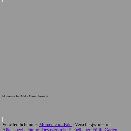
Momente im Bild - Flauschrunde
Veröffentlicht unter
Momente im Bild
|
Verschlagwortet mit
Alltagsbeobachtung
,
Desasterkreis
,
Eichelhäher
,
Fürth
,
Garten
,