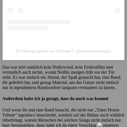
Ein Beitrag geteilt von Michael F. (@sesselphilosoph)
Das war jetzt natürlich kein Hollywood, kein Festivalfilm und
vermutlich auch nichts, womit Netflix morgen früh vor der Tür
steht. Es war einfach ein Abend, der Spaß gemacht hat, eine Band,
die geliefert hat, und genug Material, um das Ganze nicht einfach
nur in irgendeinem Handyordner langsam verstauben zu lassen.
Außerdem habe ich ja gesagt, dass da noch was kommt
Und wenn ihr mal eine Band braucht, die nicht nur „Toten Hosen
Tribute“ irgendwo hinschreibt, sondern auf der Bühne auch wirklich
rüberbringt, warum Menschen bei solchen Songs nicht einfach nur
brav herumstehen, dann hätte ich da einen Vorschlag