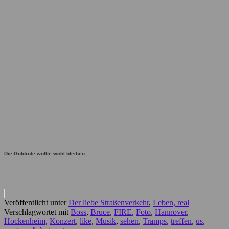
Die Goldrute wollte wohl bleiben
Veröffentlicht unter
Der liebe Straßenverkehr
,
Leben, real
|
Verschlagwortet mit
Boss
,
Bruce
,
FIRE
,
Foto
,
Hannover
,
Hockenheim
,
Konzert
,
like
,
Musik
,
sehen
,
Tramps
,
treffen
,
us
,