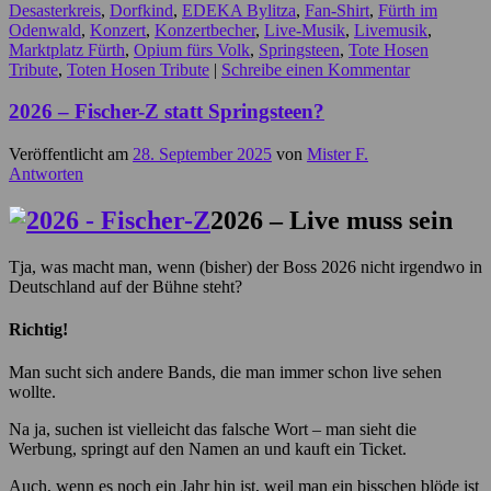
Desasterkreis
,
Dorfkind
,
EDEKA Bylitza
,
Fan-Shirt
,
Fürth im
Odenwald
,
Konzert
,
Konzertbecher
,
Live-Musik
,
Livemusik
,
Marktplatz Fürth
,
Opium fürs Volk
,
Springsteen
,
Tote Hosen
Tribute
,
Toten Hosen Tribute
|
Schreibe einen Kommentar
2026 – Fischer-Z statt Springsteen?
Veröffentlicht am
28. September 2025
von
Mister F.
Antworten
2026 – Live muss sein
Tja, was macht man, wenn (bisher) der Boss 2026 nicht irgendwo in
Deutschland auf der Bühne steht?
Richtig!
Man sucht sich andere Bands, die man immer schon live sehen
wollte.
Na ja, suchen ist vielleicht das falsche Wort – man sieht die
Werbung, springt auf den Namen an und kauft ein Ticket.
Auch, wenn es noch ein Jahr hin ist, weil man ein bisschen blöde ist