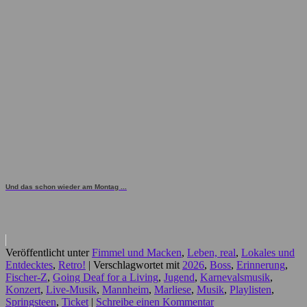
Und das schon wieder am Montag ...
Veröffentlicht unter
Fimmel und Macken
,
Leben, real
,
Lokales und
Entdecktes
,
Retro!
|
Verschlagwortet mit
2026
,
Boss
,
Erinnerung
,
Fischer-Z
,
Going Deaf for a Living
,
Jugend
,
Karnevalsmusik
,
Konzert
,
Live-Musik
,
Mannheim
,
Marliese
,
Musik
,
Playlisten
,
Springsteen
,
Ticket
|
Schreibe einen Kommentar