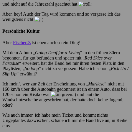
und nicht auf die Jahreszahl geachtet hat
Aber, hey! Auch der Tag wird kommen und so vergesse ich das
wenigstens nicht
Persönliche Kultur
Aber
Fischer-Z
ist eben auch so ein Ding!
Mit dem Album „
Going Deaf for a Living
“ in den frühen 80ern
begonnen, für gut befunden und später mit „
Red Skies over
Paradise
“ erweitert, hat die Band bei mir ihren festen Platz in den
Playlisten, „
So long
“ nicht zu vergessen. Habe ich schon „
Pick Up /
Slip Up
“ erwähnt?
Ich mein‘, wer zur Zeit der Erscheinung von „
Marliese
“ nicht mit
160 km/h über die Autobahn gedonnert ist (in einem Auto, dass bei
120 schon ein Risiko war
) und laut die
Windschutzscheibe angeschrien hat, der hatte doch keine Jugend,
oder?
Wie auch immer, ich habe mein Ticket und kommt nichts
Ungeplantes dazwischen, schaue ich mir die Band live an, in Reihe
eins.