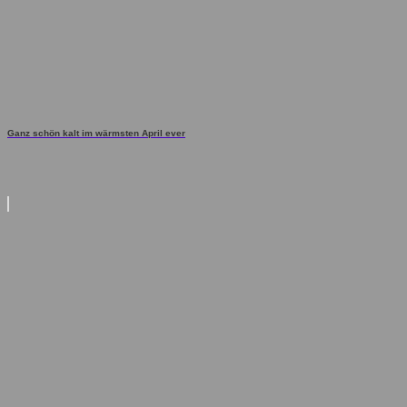
Ganz schön kalt im wärmsten April ever