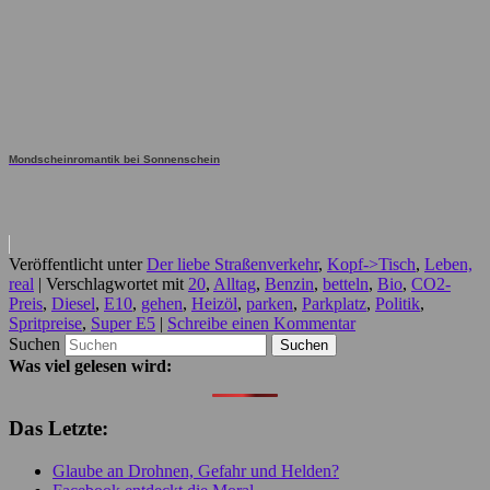
Mondscheinromantik bei Sonnenschein
Veröffentlicht unter
Der liebe Straßenverkehr
,
Kopf->Tisch
,
Leben,
real
|
Verschlagwortet mit
20
,
Alltag
,
Benzin
,
betteln
,
Bio
,
CO2-
Preis
,
Diesel
,
E10
,
gehen
,
Heizöl
,
parken
,
Parkplatz
,
Politik
,
Spritpreise
,
Super E5
|
Schreibe einen Kommentar
Suchen
Was viel gelesen wird:
Das Letzte:
Glaube an Drohnen, Gefahr und Helden?