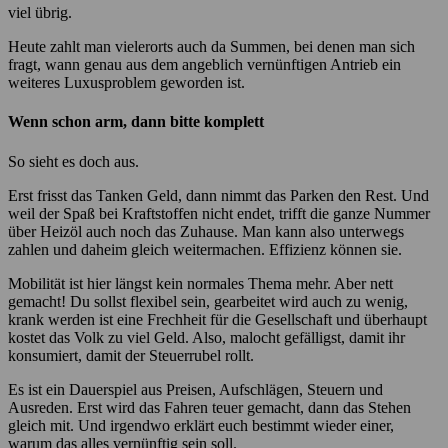
viel übrig.
Heute zahlt man vielerorts auch da Summen, bei denen man sich
fragt, wann genau aus dem angeblich vernünftigen Antrieb ein
weiteres Luxusproblem geworden ist.
Wenn schon arm, dann bitte komplett
So sieht es doch aus.
Erst frisst das Tanken Geld, dann nimmt das Parken den Rest. Und
weil der Spaß bei Kraftstoffen nicht endet, trifft die ganze Nummer
über Heizöl auch noch das Zuhause. Man kann also unterwegs
zahlen und daheim gleich weitermachen. Effizienz können sie.
Mobilität ist hier längst kein normales Thema mehr. Aber nett
gemacht! Du sollst flexibel sein, gearbeitet wird auch zu wenig,
krank werden ist eine Frechheit für die Gesellschaft und überhaupt
kostet das Volk zu viel Geld. Also, malocht gefälligst, damit ihr
konsumiert, damit der Steuerrubel rollt.
Es ist ein Dauerspiel aus Preisen, Aufschlägen, Steuern und
Ausreden. Erst wird das Fahren teuer gemacht, dann das Stehen
gleich mit. Und irgendwo erklärt euch bestimmt wieder einer,
warum das alles vernünftig sein soll.