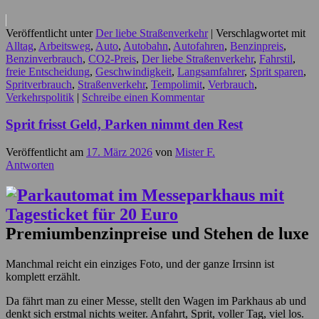
Veröffentlicht unter
Der liebe Straßenverkehr
|
Verschlagwortet mit
Alltag
,
Arbeitsweg
,
Auto
,
Autobahn
,
Autofahren
,
Benzinpreis
,
Benzinverbrauch
,
CO2-Preis
,
Der liebe Straßenverkehr
,
Fahrstil
,
freie Entscheidung
,
Geschwindigkeit
,
Langsamfahrer
,
Sprit sparen
,
Spritverbrauch
,
Straßenverkehr
,
Tempolimit
,
Verbrauch
,
Verkehrspolitik
|
Schreibe einen Kommentar
Sprit frisst Geld, Parken nimmt den Rest
Veröffentlicht am
17. März 2026
von
Mister F.
Antworten
Premiumbenzinpreise und Stehen de luxe
Manchmal reicht ein einziges Foto, und der ganze Irrsinn ist
komplett erzählt.
Da fährt man zu einer Messe, stellt den Wagen im Parkhaus ab und
denkt sich erstmal nichts weiter. Anfahrt, Sprit, voller Tag, viel los.