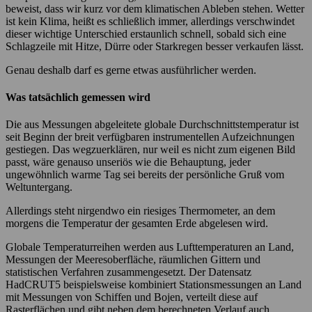
beweist, dass wir kurz vor dem klimatischen Ableben stehen. Wetter
ist kein Klima, heißt es schließlich immer, allerdings verschwindet
dieser wichtige Unterschied erstaunlich schnell, sobald sich eine
Schlagzeile mit Hitze, Dürre oder Starkregen besser verkaufen lässt.
Genau deshalb darf es gerne etwas ausführlicher werden.
Was tatsächlich gemessen wird
Die aus Messungen abgeleitete globale Durchschnittstemperatur ist
seit Beginn der breit verfügbaren instrumentellen Aufzeichnungen
gestiegen. Das wegzuerklären, nur weil es nicht zum eigenen Bild
passt, wäre genauso unseriös wie die Behauptung, jeder
ungewöhnlich warme Tag sei bereits der persönliche Gruß vom
Weltuntergang.
Allerdings steht nirgendwo ein riesiges Thermometer, an dem
morgens die Temperatur der gesamten Erde abgelesen wird.
Globale Temperaturreihen werden aus Lufttemperaturen an Land,
Messungen der Meeresoberfläche, räumlichen Gittern und
statistischen Verfahren zusammengesetzt. Der Datensatz
HadCRUT5 beispielsweise kombiniert Stationsmessungen an Land
mit Messungen von Schiffen und Bojen, verteilt diese auf
Rasterflächen und gibt neben dem berechneten Verlauf auch