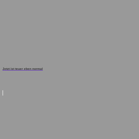
Jetzt ist teuer eben normal