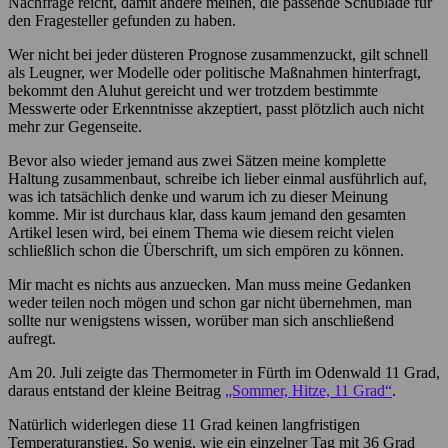
Nachfrage reicht, damit andere meinen, die passende Schublade für
den Fragesteller gefunden zu haben.
Wer nicht bei jeder düsteren Prognose zusammenzuckt, gilt schnell
als Leugner, wer Modelle oder politische Maßnahmen hinterfragt,
bekommt den Aluhut gereicht und wer trotzdem bestimmte
Messwerte oder Erkenntnisse akzeptiert, passt plötzlich auch nicht
mehr zur Gegenseite.
Bevor also wieder jemand aus zwei Sätzen meine komplette
Haltung zusammenbaut, schreibe ich lieber einmal ausführlich auf,
was ich tatsächlich denke und warum ich zu dieser Meinung
komme. Mir ist durchaus klar, dass kaum jemand den gesamten
Artikel lesen wird, bei einem Thema wie diesem reicht vielen
schließlich schon die Überschrift, um sich empören zu können.
Mir macht es nichts aus anzuecken. Man muss meine Gedanken
weder teilen noch mögen und schon gar nicht übernehmen, man
sollte nur wenigstens wissen, worüber man sich anschließend
aufregt.
Am 20. Juli zeigte das Thermometer in Fürth im Odenwald 11 Grad,
daraus entstand der kleine Beitrag
„Sommer, Hitze, 11 Grad“
.
Natürlich widerlegen diese 11 Grad keinen langfristigen
Temperaturanstieg. So wenig, wie ein einzelner Tag mit 36 Grad