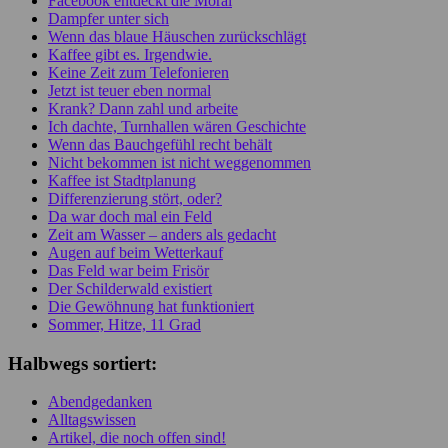
Facebook entdeckt die Moral
Dampfer unter sich
Wenn das blaue Häuschen zurückschlägt
Kaffee gibt es. Irgendwie.
Keine Zeit zum Telefonieren
Jetzt ist teuer eben normal
Krank? Dann zahl und arbeite
Ich dachte, Turnhallen wären Geschichte
Wenn das Bauchgefühl recht behält
Nicht bekommen ist nicht weggenommen
Kaffee ist Stadtplanung
Differenzierung stört, oder?
Da war doch mal ein Feld
Zeit am Wasser – anders als gedacht
Augen auf beim Wetterkauf
Das Feld war beim Frisör
Der Schilderwald existiert
Die Gewöhnung hat funktioniert
Sommer, Hitze, 11 Grad
Halbwegs sortiert:
Abendgedanken
Alltagswissen
Artikel, die noch offen sind!