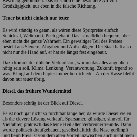
Beschlag genommen. Das ist schon eine besondere Art von
Großzügigkeit, nur eben in die falsche Richtung.
Teuer ist nicht einfach nur teuer
Es wird ständig so getan, als wären diese Spritpreise einfach
Schicksal, Weltmarkt, Pech gehabt. Das ist natürlich bequem, aber
eben nicht die ganze Wahrheit. Ein gewaltiger Teil des Preises
besteht aus Steuern, Abgaben und Aufschlägen. Der Staat hält also
nicht nur die Hand auf, er hat sie längst fest eingebaut.
Dazu kommt der übliche Verkaufston, warum das alles angeblich
nötig sein soll. Klima, Lenkung, Verantwortung, Zukunft, irgend so
was. Klingt auf dem Papier immer herrlich edel. An der Kasse bleibt
davon nur teuer übrig.
Diesel, das frühere Wundermittel
Besonders schräg ist der Blick auf Diesel.
Es ist noch gar nicht so furchtbar lange her, da wurde Diesel vielen
als die clevere Lösung verkauft. Sparsamer, günstiger, sinnvoll für
Vielfahrer, praktisch das kleine Heil aller Verbrennerfreunde. Dann
wurde politisch draufgehauen, gesellschaftlich die Nase gerümpft
und beim Preis ist von dem alten Vorteil inzwischen auch nicht mehr