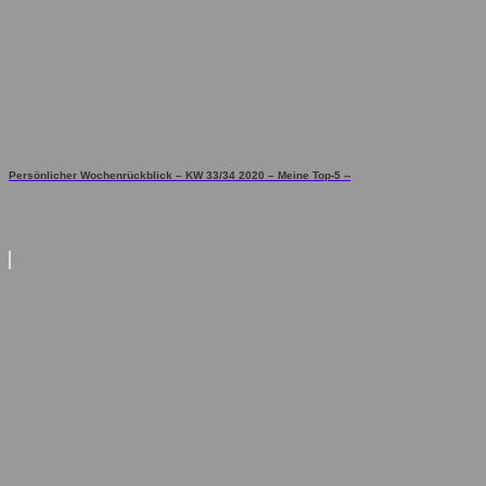
Persönlicher Wochenrückblick – KW 33/34 2020 – Meine Top-5 --