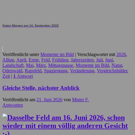
Guten Morgen am 14. September 2022
Veröffentlicht unter
Momente im Bild
|
Verschlagwortet mit
2026
,
Alltag
,
April
,
Ernte
,
Feld
,
Frühling
,
Jahreszeiten
,
Juli
,
Juni
,
Landschaft
,
Mai
,
März
,
Mittagspause
,
Momente im Bild
,
Natur
,
Odenwald
,
Rapsfeld
,
Spaziergang
,
Veränderung
,
Vergleichsbilder
,
Zeit
|
1
Antwort
Gleiche Stelle, nächster Anblick
Veröffentlicht am
21. Juni 2026
von
Mister F.
Antworten