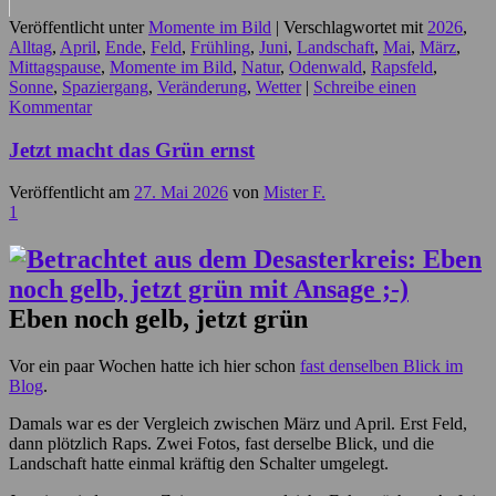
Veröffentlicht unter
Momente im Bild
|
Verschlagwortet mit
2026
,
Alltag
,
April
,
Ende
,
Feld
,
Frühling
,
Juni
,
Landschaft
,
Mai
,
März
,
Mittagspause
,
Momente im Bild
,
Natur
,
Odenwald
,
Rapsfeld
,
Sonne
,
Spaziergang
,
Veränderung
,
Wetter
|
Schreibe einen
Kommentar
Jetzt macht das Grün ernst
Veröffentlicht am
27. Mai 2026
von
Mister F.
1
Eben noch gelb, jetzt grün
Vor ein paar Wochen hatte ich hier schon
fast denselben Blick im
Blog
.
Damals war es der Vergleich zwischen März und April. Erst Feld,
dann plötzlich Raps. Zwei Fotos, fast derselbe Blick, und die
Landschaft hatte einmal kräftig den Schalter umgelegt.