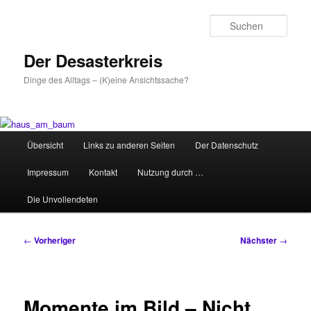
Zum
primären
Such
Inhalt
springen
Der Desasterkreis
Dinge des Alltags – (K)eine Ansichtssache?
Hauptmenü
Übersicht
Links zu anderen Seiten
Der Datenschutz
Impressum
Kontakt
Nutzung durch …
Die Unvollendeten
Beitragsnavigation
←
Vorheriger
Nächster
→
Momente im Bild – Nicht