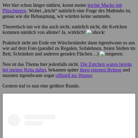
Wer hier schon länger mitliest, kennt meine
leichte Macke mit
Plüschtieren
. Wobei „leicht“ natürlich eine Frage des Maßstabs ist,
genau wie die Behauptung, wir würden keine sammeln.
Theoretisch tun wir das auch nicht, natürlich nicht, die Kerlchen
kommen nämlich von alleine! Ja, wirklich!
Praktisch sieht am Ende ein Wäscheständer dann irgendwann so aus
wie auf dem Foto (parallel zu Regalen, Sofalehnen, freien Stellen im
Bett, Schränken und anderen geraden Flächen…)
Neu ist das Thema hier jedenfalls nicht.
Die Entchen waren bereits
bei meiner Reha dabei
, bekamen später
ihren eigenen Beitrag
und
mussten irgendwann sogar
offiziell ins Wasser
.
Gestern traf es nun eine größere Runde.