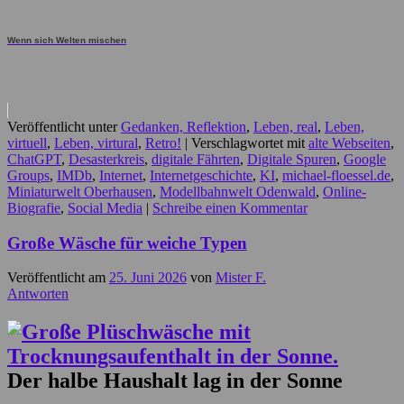
Wenn sich Welten mischen
Veröffentlicht unter
Gedanken, Reflektion
,
Leben, real
,
Leben,
virtuell
,
Leben, virtural
,
Retro!
|
Verschlagwortet mit
alte Webseiten
,
ChatGPT
,
Desasterkreis
,
digitale Fährten
,
Digitale Spuren
,
Google
Groups
,
IMDb
,
Internet
,
Internetgeschichte
,
KI
,
michael-floessel.de
,
Miniaturwelt Oberhausen
,
Modellbahnwelt Odenwald
,
Online-
Biografie
,
Social Media
|
Schreibe einen Kommentar
Große Wäsche für weiche Typen
Veröffentlicht am
25. Juni 2026
von
Mister F.
Antworten
Der halbe Haushalt lag in der Sonne