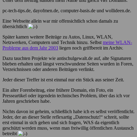
Unter dem Beitrag standen mein Name und gleich vier Domains:
pc-tech-tips.de, dayofmen.de, computer-basis.de und wollideen.de.
Eine Webseite allein war mir offensichtlich schon damals zu
übersichtlich
Später kamen weitere Beiträge zu Autos, Linux, WLAN,
Netzwerken, Computern und Technik hinzu. Selbst
meine WLAN-
Probleme aus dem Jahr 2003
liegen noch griffbereit im Archiv.
Dazu tauchten Projekte wie antischulgewalt.de auf, alte Signaturen
blieben erhalten und längst verschwundene Seiten wurden in Foren,
Verzeichnissen oder anderen Beiträgen verlinkt.
Jeder dieser Treffer ist erst einmal nur ein Stück aus seiner Zeit.
Ein alter Forenbeitrag, eine frühere Domain, ein Foto, ein
Presseartikel oder irgendein technisches Problem, über das ich vor
Jahren geschrieben habe.
Nichts davon ist geheim, schließlich habe ich es selbst veröffentlicht.
Jeder, der an dieser Stelle reflexartig „Datenschutz!“ schreit, sollte
erst einmal in sich gehen und sich fragen, WAS da eigentlich
geschützt werden muss, wenn man freiwillig öffentlichen Austausch
betreibt