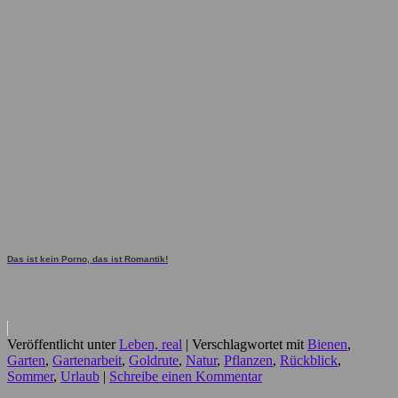
Das ist kein Porno, das ist Romantik!
Veröffentlicht unter
Leben, real
|
Verschlagwortet mit
Bienen
,
Garten
,
Gartenarbeit
,
Goldrute
,
Natur
,
Pflanzen
,
Rückblick
,
Sommer
,
Urlaub
|
Schreibe einen Kommentar