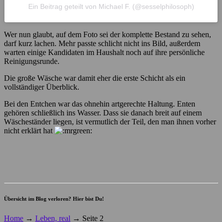
Ein Beitrag geteilt von Michael F. (@sesselphilosoph)
Wer nun glaubt, auf dem Foto sei der komplette Bestand zu sehen,
darf kurz lachen. Mehr passte schlicht nicht ins Bild, außerdem
warten einige Kandidaten im Haushalt noch auf ihre persönliche
Reinigungsrunde.
Die große Wäsche war damit eher die erste Schicht als ein
vollständiger Überblick.
Bei den Entchen war das ohnehin artgerechte Haltung. Enten
gehören schließlich ins Wasser. Dass sie danach breit auf einem
Wäscheständer liegen, ist vermutlich der Teil, den man ihnen vorher
nicht erklärt hat
Übersicht im Blog verloren? Hier bist Du!
Home
→
Leben, real
→
Seite 2