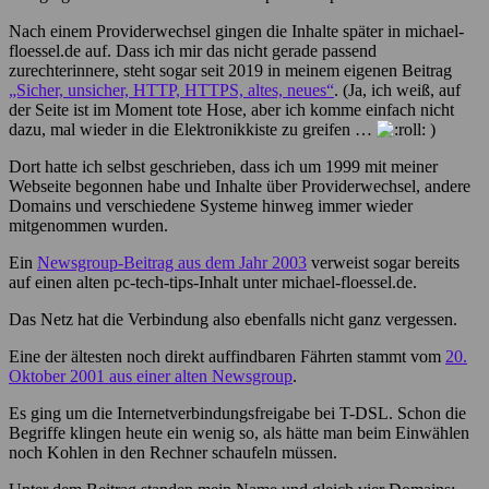
Nach einem Providerwechsel gingen die Inhalte später in michael-
floessel.de auf. Dass ich mir das nicht gerade passend
zurechterinnere, steht sogar seit 2019 in meinem eigenen Beitrag
„Sicher, unsicher, HTTP, HTTPS, altes, neues“
. (Ja, ich weiß, auf
der Seite ist im Moment tote Hose, aber ich komme einfach nicht
dazu, mal wieder in die Elektronikkiste zu greifen …
)
Dort hatte ich selbst geschrieben, dass ich um 1999 mit meiner
Webseite begonnen habe und Inhalte über Providerwechsel, andere
Domains und verschiedene Systeme hinweg immer wieder
mitgenommen wurden.
Ein
Newsgroup-Beitrag aus dem Jahr 2003
verweist sogar bereits
auf einen alten pc-tech-tips-Inhalt unter michael-floessel.de.
Das Netz hat die Verbindung also ebenfalls nicht ganz vergessen.
Eine der ältesten noch direkt auffindbaren Fährten stammt vom
20.
Oktober 2001 aus einer alten Newsgroup
.
Es ging um die Internetverbindungsfreigabe bei T-DSL. Schon die
Begriffe klingen heute ein wenig so, als hätte man beim Einwählen
noch Kohlen in den Rechner schaufeln müssen.