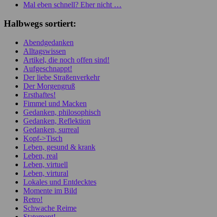
Mal eben schnell? Eher nicht …
Halbwegs sortiert:
Abendgedanken
Alltagswissen
Artikel, die noch offen sind!
Aufgeschnappt!
Der liebe Straßenverkehr
Der Morgengruß
Ersthaftes!
Fimmel und Macken
Gedanken, philosophisch
Gedanken, Reflektion
Gedanken, surreal
Kopf->Tisch
Leben, gesund & krank
Leben, real
Leben, virtuell
Leben, virtural
Lokales und Entdecktes
Momente im Bild
Retro!
Schwache Reime
Statement!