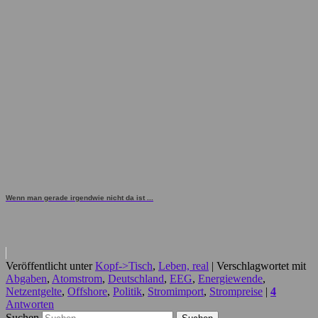
Wenn man gerade irgendwie nicht da ist ...
Veröffentlicht unter
Kopf->Tisch
,
Leben, real
|
Verschlagwortet mit
Abgaben
,
Atomstrom
,
Deutschland
,
EEG
,
Energiewende
,
Netzentgelte
,
Offshore
,
Politik
,
Stromimport
,
Strompreise
|
4
Antworten
Suchen