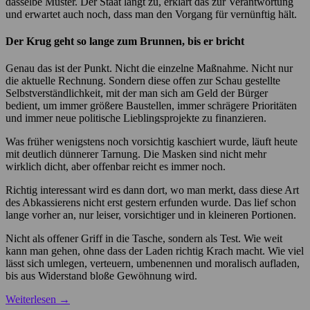
dasselbe Muster. Der Staat langt zu, erklärt das zur Verantwortung
und erwartet auch noch, dass man den Vorgang für vernünftig hält.
Der Krug geht so lange zum Brunnen, bis er bricht
Genau das ist der Punkt. Nicht die einzelne Maßnahme. Nicht nur
die aktuelle Rechnung. Sondern diese offen zur Schau gestellte
Selbstverständlichkeit, mit der man sich am Geld der Bürger
bedient, um immer größere Baustellen, immer schrägere Prioritäten
und immer neue politische Lieblingsprojekte zu finanzieren.
Was früher wenigstens noch vorsichtig kaschiert wurde, läuft heute
mit deutlich dünnerer Tarnung. Die Masken sind nicht mehr
wirklich dicht, aber offenbar reicht es immer noch.
Richtig interessant wird es dann dort, wo man merkt, dass diese Art
des Abkassierens nicht erst gestern erfunden wurde. Das lief schon
lange vorher an, nur leiser, vorsichtiger und in kleineren Portionen.
Nicht als offener Griff in die Tasche, sondern als Test. Wie weit
kann man gehen, ohne dass der Laden richtig Krach macht. Wie viel
lässt sich umlegen, verteuern, umbenennen und moralisch aufladen,
bis aus Widerstand bloße Gewöhnung wird.
Weiterlesen
→