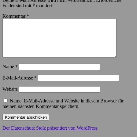
Deine E-Mail-Adresse wird nicht veröffentlicht.
Erforderliche
Felder sind mit
*
markiert
Kommentar
*
Name
*
E-Mail-Adresse
*
Website
Name, E-Mail-Adresse und Website in diesem Browser für
meinen nächsten Kommentar speichern.
Der Datenschutz
Stolz präsentiert von WordPress