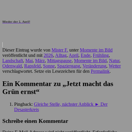
Wieder der 1. April!
Dieser Eintrag wurde von
Mister F.
unter
Momente im Bild
veröffentlicht und mit
2026
,
Alltag
,
April
,
Ende
,
Frühling
,
Landschaft
,
Mai
,
März
,
Mittagspause
,
Momente im Bild
,
Natur
,
Odenwald
,
Rapsfeld
,
Sonne
,
Spaziergang
,
Veränderung
,
Wetter
verschlagwortet. Setze ein Lesezeichen für den
Permalink
.
Ein Kommentar zu „
Jetzt macht das
Grün ernst
“
Pingback:
Gleiche Stelle, nächster Anblick ► Der
Desasterkreis
Schreibe einen Kommentar