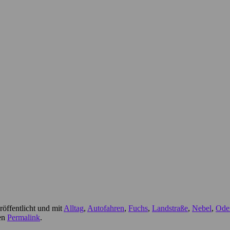
röffentlicht und mit
Alltag
,
Autofahren
,
Fuchs
,
Landstraße
,
Nebel
,
Ode
den
Permalink
.