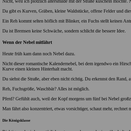
Nicht, weil ich plötzlich altersmilde mit der Straße kuscheln möchte. 
Da gibt es Kurven, Gräben, kleine Waldstücke, offene Felder und die
Ein Reh kommt selten höflich mit Blinker, ein Fuchs stellt keinen Ant
Da ist Bremsen keine Schwäche, sondern schlicht die bessere Idee.
Wenn der Nebel mitfährt
Heute früh kam dann noch Nebel dazu.
Nicht dieser romantische Kalendernebel, bei dem irgendwo ein Hirsch a
Kurve einen kleinen Hinterhalt macht.
Du siehst die Straße, aber eben nicht richtig. Du erkennst den Rand, a
Reh, Fuchsgröße, Waschbär? Alles ist möglich.
Pferd? Gefühlt auch, weil der Kopf morgens um fünf bei Nebel großz
Man fährt also konzentriert, etwas vorsichtiger, schaut mehr, rechne
Die Königsklasse