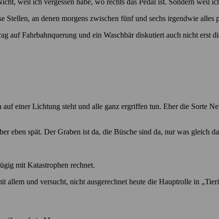
Nicht, weil ich vergessen habe, wo rechts das Pedal ist. Sondern weil ic
se Stellen, an denen morgens zwischen fünf und sechs irgendwie alles 
rag auf Fahrbahnquerung und ein Waschbär diskutiert auch nicht erst die
uf einer Lichtung steht und alle ganz ergriffen tun. Eher die Sorte Neb
ber eben spät. Der Graben ist da, die Büsche sind da, nur was gleich dar
ügig mit Katastrophen rechnet.
t mit allem und versucht, nicht ausgerechnet heute die Hauptrolle in „