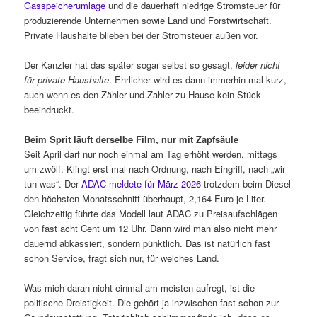
Gasspeicherumlage
und die dauerhaft niedrige Stromsteuer für
produzierende Unternehmen sowie Land und Forstwirtschaft.
Private Haushalte blieben bei der Stromsteuer außen vor.
Der Kanzler hat das später sogar selbst so gesagt,
leider nicht
für private Haushalte
. Ehrlicher wird es dann immerhin mal kurz,
auch wenn es den Zähler und Zahler zu Hause kein Stück
beeindruckt.
Beim Sprit läuft derselbe Film, nur mit Zapfsäule
Seit April darf nur noch einmal am Tag erhöht werden, mittags
um zwölf. Klingt erst mal nach Ordnung, nach Eingriff, nach „wir
tun was“. Der
ADAC meldete für März 2026
trotzdem beim Diesel
den höchsten Monatsschnitt überhaupt, 2,164 Euro je Liter.
Gleichzeitig führte das Modell laut ADAC zu Preisaufschlägen
von fast acht Cent um 12 Uhr. Dann wird man also nicht mehr
dauernd abkassiert, sondern pünktlich. Das ist natürlich fast
schon Service, fragt sich nur, für welches Land.
Was mich daran nicht einmal am meisten aufregt, ist die
politische Dreistigkeit. Die gehört ja inzwischen fast schon zur