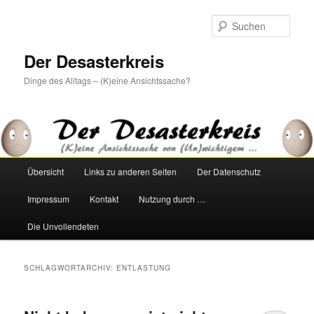
Zum
Zum
primären
sekundären
Such
Inhalt
Inhalt
springen
springen
Der Desasterkreis
Dinge des Alltags – (K)eine Ansichtssache?
Hauptmenü
Übersicht
Links zu anderen Seiten
Der Datenschutz
Impressum
Kontakt
Nutzung durch …
Die Unvollendeten
SCHLAGWORTARCHIV:
ENTLASTUNG