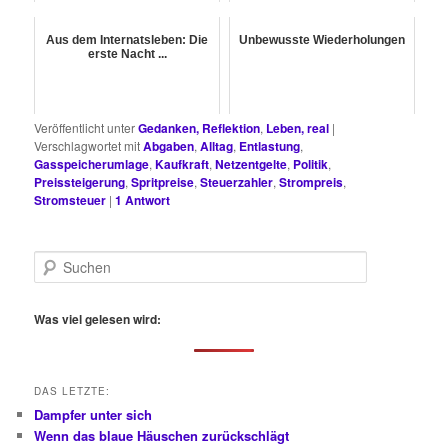
Aus dem Internatsleben: Die
Unbewusste Wiederholungen
erste Nacht ...
Veröffentlicht unter
Gedanken, Reflektion
,
Leben, real
|
Verschlagwortet mit
Abgaben
,
Alltag
,
Entlastung
,
Gasspeicherumlage
,
Kaufkraft
,
Netzentgelte
,
Politik
,
Preissteigerung
,
Spritpreise
,
Steuerzahler
,
Strompreis
,
Stromsteuer
|
1
Antwort
S
u
c
h
Was viel gelesen wird:
e
n
DAS LETZTE:
Dampfer unter sich
Wenn das blaue Häuschen zurückschlägt