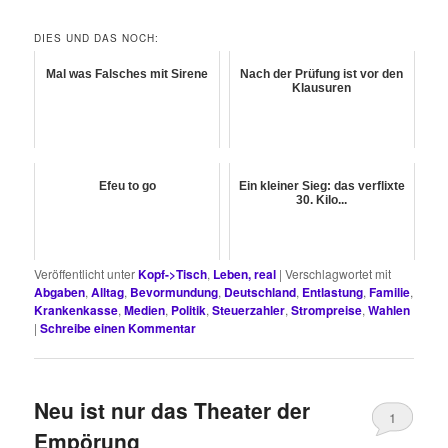
DIES UND DAS NOCH:
Mal was Falsches mit Sirene
Nach der Prüfung ist vor den
Klausuren
Efeu to go
Ein kleiner Sieg: das verflixte
30. Kilo...
Veröffentlicht unter
Kopf->Tisch
,
Leben, real
|
Verschlagwortet mit
Abgaben
,
Alltag
,
Bevormundung
,
Deutschland
,
Entlastung
,
Familie
,
Krankenkasse
,
Medien
,
Politik
,
Steuerzahler
,
Strompreise
,
Wahlen
|
Schreibe einen Kommentar
Neu ist nur das Theater der
1
Empörung