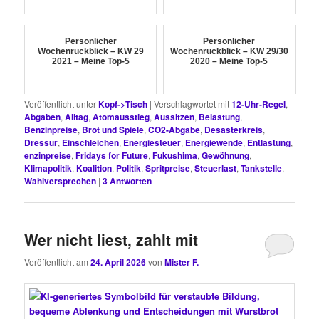
Persönlicher
Persönlicher
Wochenrückblick – KW 29
Wochenrückblick – KW 29/30
2021 – Meine Top-5
2020 – Meine Top-5
Veröffentlicht unter
Kopf->Tisch
|
Verschlagwortet mit
12-Uhr-Regel
,
Abgaben
,
Alltag
,
Atomausstieg
,
Aussitzen
,
Belastung
,
Benzinpreise
,
Brot und Spiele
,
CO2-Abgabe
,
Desasterkreis
,
Dressur
,
Einschleichen
,
Energiesteuer
,
Energiewende
,
Entlastung
,
enzinpreise
,
Fridays for Future
,
Fukushima
,
Gewöhnung
,
Klimapolitik
,
Koalition
,
Politik
,
Spritpreise
,
Steuerlast
,
Tankstelle
,
Wahlversprechen
|
3
Antworten
Wer nicht liest, zahlt mit
Veröffentlicht am
24. April 2026
von
Mister F.