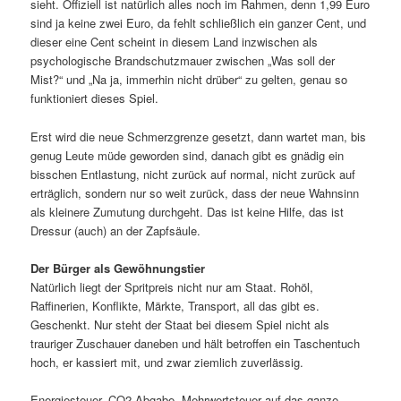
sieht. Offiziell ist natürlich alles noch im Rahmen, denn 1,99 Euro
sind ja keine zwei Euro, da fehlt schließlich ein ganzer Cent, und
dieser eine Cent scheint in diesem Land inzwischen als
psychologische Brandschutzmauer zwischen „Was soll der
Mist?“ und „Na ja, immerhin nicht drüber“ zu gelten, genau so
funktioniert dieses Spiel.
Erst wird die neue Schmerzgrenze gesetzt, dann wartet man, bis
genug Leute müde geworden sind, danach gibt es gnädig ein
bisschen Entlastung, nicht zurück auf normal, nicht zurück auf
erträglich, sondern nur so weit zurück, dass der neue Wahnsinn
als kleinere Zumutung durchgeht. Das ist keine Hilfe, das ist
Dressur (auch) an der Zapfsäule.
Der Bürger als Gewöhnungstier
Natürlich liegt der Spritpreis nicht nur am Staat. Rohöl,
Raffinerien, Konflikte, Märkte, Transport, all das gibt es.
Geschenkt. Nur steht der Staat bei diesem Spiel nicht als
trauriger Zuschauer daneben und hält betroffen ein Taschentuch
hoch, er kassiert mit, und zwar ziemlich zuverlässig.
Energiesteuer, CO2-Abgabe, Mehrwertsteuer auf das ganze