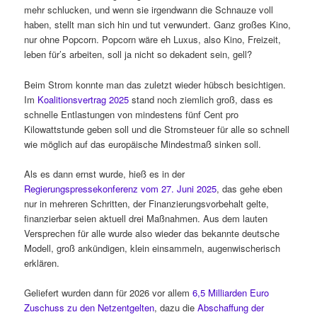
mehr schlucken, und wenn sie irgendwann die Schnauze voll
haben, stellt man sich hin und tut verwundert. Ganz großes Kino,
nur ohne Popcorn. Popcorn wäre eh Luxus, also Kino, Freizeit,
leben für’s arbeiten, soll ja nicht so dekadent sein, gell?
Beim Strom konnte man das zuletzt wieder hübsch besichtigen.
Im
Koalitionsvertrag 2025
stand noch ziemlich groß, dass es
schnelle Entlastungen von mindestens fünf Cent pro
Kilowattstunde geben soll und die Stromsteuer für alle so schnell
wie möglich auf das europäische Mindestmaß sinken soll.
Als es dann ernst wurde, hieß es in der
Regierungspressekonferenz vom 27. Juni 2025
, das gehe eben
nur in mehreren Schritten, der Finanzierungsvorbehalt gelte,
finanzierbar seien aktuell drei Maßnahmen. Aus dem lauten
Versprechen für alle wurde also wieder das bekannte deutsche
Modell, groß ankündigen, klein einsammeln, augenwischerisch
erklären.
Geliefert wurden dann für 2026 vor allem
6,5 Milliarden Euro
Zuschuss zu den Netzentgelten
, dazu die
Abschaffung der