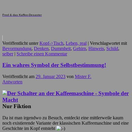
Fred & das Kaffee-Desaster
Veröffentlicht unter
Kopf->Tisch
,
Leben, real
|
Verschlagwortet mit
Bevormundung
,
Denken
,
Dummheit
,
Gehirn
,
Hinweis
,
Schild
,
selber
|
Schreibe einen Kommentar
Ein wahres Symbol der Selbstbestimmung!
Veröffentlicht am
29. Januar 2023
von
Mister F.
Antworten
Nur Fiktion
Da ist man irgendwo zu Besuch, entdeckt eine mittlerweile kaum
noch existierende Variante der klassischen Kaffeemaschine und eine
Geschichte im Kopf entsteht