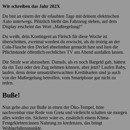
Wir schreiben das Jahr 202X
Du bist an einem der dir erlaubten Tage mit deinem elektrischen
Auto unterwegs. Plötzlich bleibt das Fahrzeug stehen, auf dem
Display erscheint das Wort „Maßregelung!“
Du weißt, dein Kontingent an Fleisch für diese Woche ist
überschritten, zweimal wurdest du erwischt, als du trotzig an der
Cola-Flasche den Deckel abnehmbar gemacht hast und hast die
Pflichtstunde öffentlich-rechtliches TV am Abend ausfallen lassen.
Die Strafe war abzusehen. Damals, als es noch Bargeld gab, hättest
du ein Taxi oder den Zug nehmen können, aber jetzt? Laufen Baby,
laufen, denn deine umsatzüberwachten Kreditkarten sind ja auch
von der Maßregelung betroffen, vom Smartphone gar nicht zu
reden.
Buße!
Nun gehe also zur Buße in einen der Öko-Tempel, höre
nachweisbar eine Rede von Greta und vielleicht schalten sie morgen
alles wieder ein. Sicherer wäre es, zusätzlich einem Klima-
Festgeklebten:innen Nahrung zu kredenzen, das bringt
Wohlgefallenspunkte.