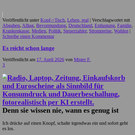
Veröffentlicht unter
Kopf->Tisch
,
Leben, real
|
Verschlagwortet mit
Abgaben
,
Alltag
,
Bevormundung
,
Deutschland
,
Entlastung
,
Familie
,
Krankenkasse
,
Medien
,
Politik
,
Steuerzahler
,
Strompreise
,
Wahlen
|
Schreibe einen Kommentar
Es reicht schon lange
Veröffentlicht am
17. April 2026
von
Mister F.
3
Denn sie wissen nie, wann es genug ist
Ich drücke auf einen Knopf, schalte irgendwas ein und sofort geht
es los.