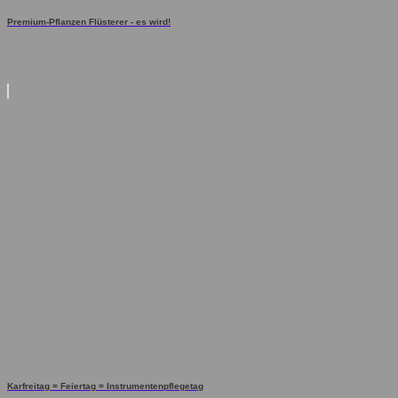
Premium-Pflanzen Flüsterer - es wird!
Karfreitag = Feiertag = Instrumentenpflegetag