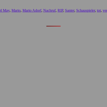
rl May
,
Mario
,
Mario Adorf
,
Nachruf
,
RIP
,
Santer
,
Schauspieler
,
tot
,
ve