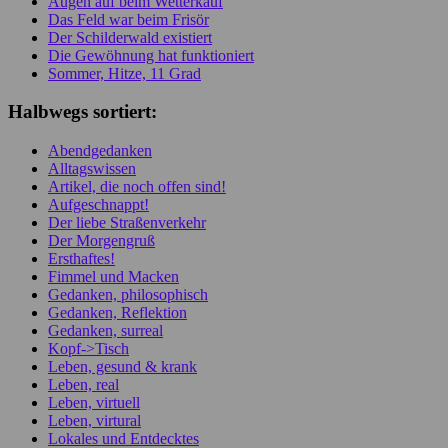
Augen auf beim Wetterkauf
Das Feld war beim Frisör
Der Schilderwald existiert
Die Gewöhnung hat funktioniert
Sommer, Hitze, 11 Grad
Halbwegs sortiert:
Abendgedanken
Alltagswissen
Artikel, die noch offen sind!
Aufgeschnappt!
Der liebe Straßenverkehr
Der Morgengruß
Ersthaftes!
Fimmel und Macken
Gedanken, philosophisch
Gedanken, Reflektion
Gedanken, surreal
Kopf->Tisch
Leben, gesund & krank
Leben, real
Leben, virtuell
Leben, virtural
Lokales und Entdecktes