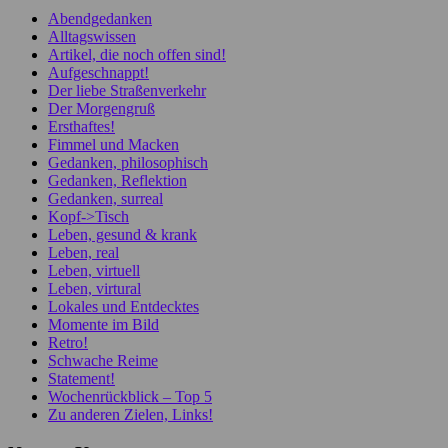
Abendgedanken
Alltagswissen
Artikel, die noch offen sind!
Aufgeschnappt!
Der liebe Straßenverkehr
Der Morgengruß
Ersthaftes!
Fimmel und Macken
Gedanken, philosophisch
Gedanken, Reflektion
Gedanken, surreal
Kopf->Tisch
Leben, gesund & krank
Leben, real
Leben, virtuell
Leben, virtural
Lokales und Entdecktes
Momente im Bild
Retro!
Schwache Reime
Statement!
Wochenrückblick – Top 5
Zu anderen Zielen, Links!