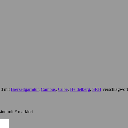
nd mit
Bierzeltgarnitur
,
Campus
,
Cube
,
Heidelberg
,
SRH
verschlagworte
sind mit
*
markiert