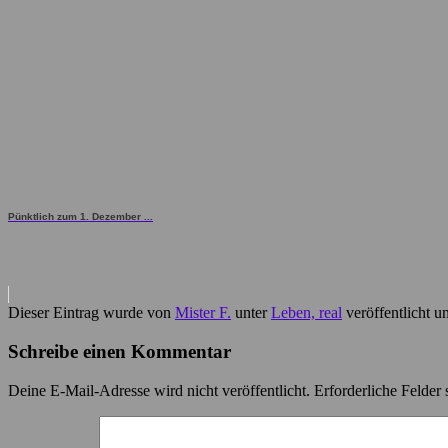
Pünktlich zum 1. Dezember ...
Dieser Eintrag wurde von
Mister F.
unter
Leben, real
veröffentlicht u
Schreibe einen Kommentar
Deine E-Mail-Adresse wird nicht veröffentlicht.
Erforderliche Felder 