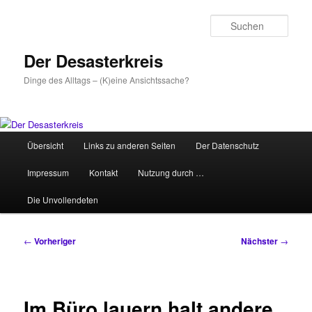
Zum
primären
Such
Inhalt
springen
Der Desasterkreis
Dinge des Alltags – (K)eine Ansichtssache?
Hauptmenü
Übersicht
Links zu anderen Seiten
Der Datenschutz
Impressum
Kontakt
Nutzung durch …
Die Unvollendeten
Beitragsnavigation
←
Vorheriger
Nächster
→
Im Büro lauern halt andere