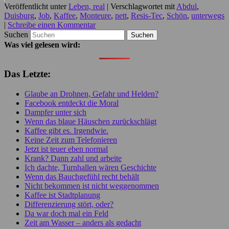
Veröffentlicht unter
Leben, real
|
Verschlagwortet mit
Abdul
,
Duisburg
,
Job
,
Kaffee
,
Monteure
,
nett
,
Resis-Tec
,
Schön
,
unterwegs
|
Schreibe einen Kommentar
Suchen
Was viel gelesen wird:
Das Letzte:
Glaube an Drohnen, Gefahr und Helden?
Facebook entdeckt die Moral
Dampfer unter sich
Wenn das blaue Häuschen zurückschlägt
Kaffee gibt es. Irgendwie.
Keine Zeit zum Telefonieren
Jetzt ist teuer eben normal
Krank? Dann zahl und arbeite
Ich dachte, Turnhallen wären Geschichte
Wenn das Bauchgefühl recht behält
Nicht bekommen ist nicht weggenommen
Kaffee ist Stadtplanung
Differenzierung stört, oder?
Da war doch mal ein Feld
Zeit am Wasser – anders als gedacht