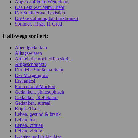
Augen auf beim Wetterkauf
Das Feld war beim Frisör
Der Schilderwald existiert
Die Gewöhnung hat funktioniert
Sommer, Hitze, 11 Grad
Halbwegs sortiert:
Abendgedanken
Alltagswissen
Artikel, die noch offen sind!
Aufgeschnappt!
Der liebe Straßenverkehr
Der Morgengruß
Ersthaftes!
Fimmel und Macken
Gedanken, philosophisch
Gedanken, Reflektion
Gedanken, surreal
Kopf->Tisch
Leben, gesund & krank
Leben, real
Leben, virtuell
Leben, virtural
Lokales und Entdecktes