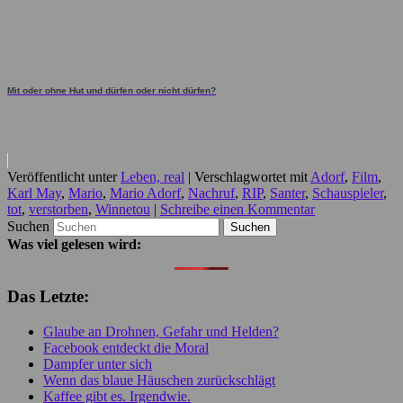
Mit oder ohne Hut und dürfen oder nicht dürfen?
Veröffentlicht unter
Leben, real
|
Verschlagwortet mit
Adorf
,
Film
,
Karl May
,
Mario
,
Mario Adorf
,
Nachruf
,
RIP
,
Santer
,
Schauspieler
,
tot
,
verstorben
,
Winnetou
|
Schreibe einen Kommentar
Suchen
Was viel gelesen wird:
Das Letzte:
Glaube an Drohnen, Gefahr und Helden?
Facebook entdeckt die Moral
Dampfer unter sich
Wenn das blaue Häuschen zurückschlägt
Kaffee gibt es. Irgendwie.