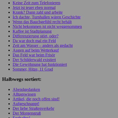
Keine Zeit zum Telefonieren
Jetzt ist teuer eben normal
Krank? Dann zahl und arbeite
Ich dachte, Turnhallen wären Geschichte
Wenn das Bauchgefühl recht behält
Nicht bekommen ist nicht weggenommen
Kaffee ist Stadtplanung
Differenzierung stört, oder?
Da war doch mal ein Feld
Zeit am Wasser – anders als gedacht
Augen auf beim Wetterkauf
Das Feld war beim Frisör
Der Schilderwald existiert
Die Gewöhnung hat funktioniert
Sommer, Hitze, 11 Grad
Halbwegs sortiert:
Abendgedanken
Alltagswissen
Artikel, die noch offen sind!
Aufgeschnappt!
Der liebe Straßenverkehr
Der Morgengruß
Ersthaftes!