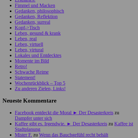
Fimmel und Macken
Gedanken, philosophisch
Gedanken, Reflektion
Gedanken, surreal
Kopf->Tisch
Leben, gesund & krank
Leben, real
Leben, virtuell
Leben, virtural
Lokales und Entdecktes
Momente im Bild
Retro!
Schwache Reime
Statement!
Wochenrückblick – Top 5
Zu anderen Zielen, Links!
Neueste Kommentare
Facebook entdeckt die Moral ► Der Desasterkreis
zu
Dampfer unter sich
Kaffee gibt es. Irgendwie. ► Der Desasterkreis
zu
Kaffee ist
Stadtplanung
Mister F.
zu
Wenn das Bauchgefühl recht behält