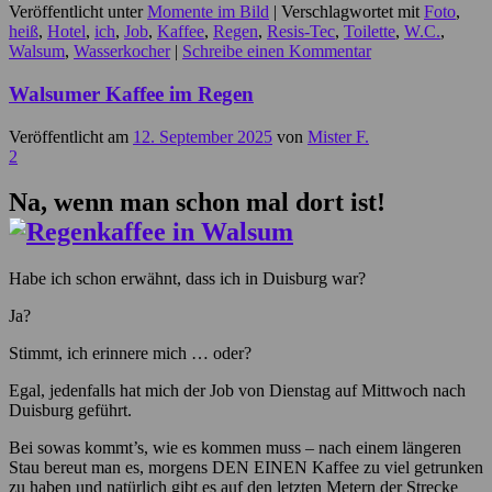
Veröffentlicht unter
Momente im Bild
|
Verschlagwortet mit
Foto
,
heiß
,
Hotel
,
ich
,
Job
,
Kaffee
,
Regen
,
Resis-Tec
,
Toilette
,
W.C.
,
Walsum
,
Wasserkocher
|
Schreibe einen Kommentar
Walsumer Kaffee im Regen
Veröffentlicht am
12. September 2025
von
Mister F.
2
Na, wenn man schon mal dort ist!
Habe ich schon erwähnt, dass ich in Duisburg war?
Ja?
Stimmt, ich erinnere mich … oder?
Egal, jedenfalls hat mich der Job von Dienstag auf Mittwoch nach
Duisburg geführt.
Bei sowas kommt’s, wie es kommen muss – nach einem längeren
Stau bereut man es, morgens DEN EINEN Kaffee zu viel getrunken
zu haben und natürlich gibt es auf den letzten Metern der Strecke