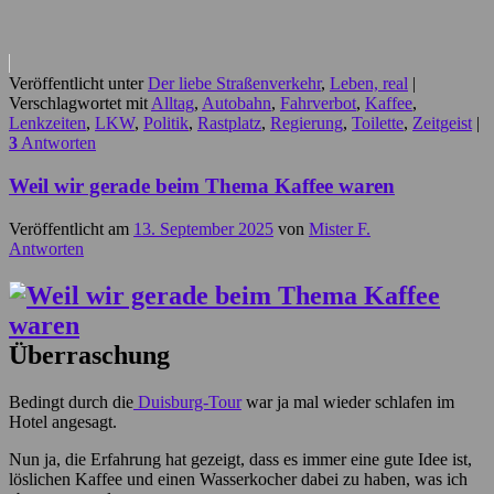
Veröffentlicht unter
Der liebe Straßenverkehr
,
Leben, real
|
Verschlagwortet mit
Alltag
,
Autobahn
,
Fahrverbot
,
Kaffee
,
Lenkzeiten
,
LKW
,
Politik
,
Rastplatz
,
Regierung
,
Toilette
,
Zeitgeist
|
3
Antworten
Weil wir gerade beim Thema Kaffee waren
Veröffentlicht am
13. September 2025
von
Mister F.
Antworten
Überraschung
Bedingt durch die
Duisburg-Tour
war ja mal wieder schlafen im
Hotel angesagt.
Nun ja, die Erfahrung hat gezeigt, dass es immer eine gute Idee ist,
löslichen Kaffee und einen Wasserkocher dabei zu haben, was ich