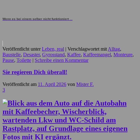
Wenn es bei einem selber nicht funktioniert ...
Veröffentlicht unter
Leben, real
|
Verschlagwortet mit
Alltag
,
Baustelle
,
Desaster
,
Gyrosstand
,
Kaffee
,
Kaffeemangel
,
Monteure
,
Pause
,
Toilette
|
Schreibe einen Kommentar
Sie regieren Dich überall!
Veröffentlicht am
11. April 2026
von
Mister F.
3