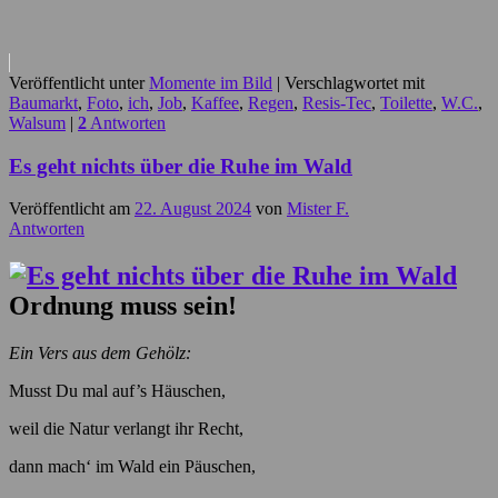
Veröffentlicht unter
Momente im Bild
|
Verschlagwortet mit
Baumarkt
,
Foto
,
ich
,
Job
,
Kaffee
,
Regen
,
Resis-Tec
,
Toilette
,
W.C.
,
Walsum
|
2
Antworten
Es geht nichts über die Ruhe im Wald
Veröffentlicht am
22. August 2024
von
Mister F.
Antworten
Ordnung muss sein!
Ein Vers aus dem Gehölz:
Musst Du mal auf’s Häuschen,
weil die Natur verlangt ihr Recht,
dann mach‘ im Wald ein Päuschen,