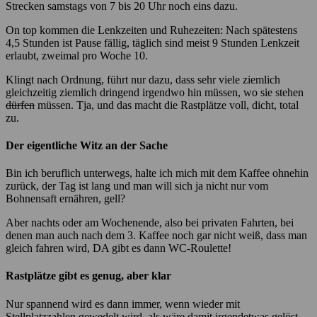
Strecken samstags von 7 bis 20 Uhr noch eins dazu.
On top kommen die Lenkzeiten und Ruhezeiten: Nach spätestens
4,5 Stunden ist Pause fällig, täglich sind meist 9 Stunden Lenkzeit
erlaubt, zweimal pro Woche 10.
Klingt nach Ordnung, führt nur dazu, dass sehr viele ziemlich
gleichzeitig ziemlich dringend irgendwo hin müssen, wo sie stehen
dürfen
müssen. Tja, und das macht die Rastplätze voll, dicht, total
zu.
Der eigentliche Witz an der Sache
Bin ich beruflich unterwegs, halte ich mich mit dem Kaffee ohnehin
zurück, der Tag ist lang und man will sich ja nicht nur vom
Bohnensaft ernähren, gell?
Aber nachts oder am Wochenende, also bei privaten Fahrten, bei
denen man auch nach dem 3. Kaffee noch gar nicht weiß, dass man
gleich fahren wird, DA gibt es dann WC-Roulette!
Rastplätze gibt es genug, aber klar
Nur spannend wird es dann immer, wenn wieder mit
Stellplatzzahlen gewedelt wird, als wäre damit irgendetwas gelöst.