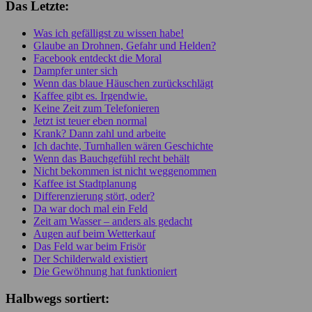
Das Letzte:
Was ich gefälligst zu wissen habe!
Glaube an Drohnen, Gefahr und Helden?
Facebook entdeckt die Moral
Dampfer unter sich
Wenn das blaue Häuschen zurückschlägt
Kaffee gibt es. Irgendwie.
Keine Zeit zum Telefonieren
Jetzt ist teuer eben normal
Krank? Dann zahl und arbeite
Ich dachte, Turnhallen wären Geschichte
Wenn das Bauchgefühl recht behält
Nicht bekommen ist nicht weggenommen
Kaffee ist Stadtplanung
Differenzierung stört, oder?
Da war doch mal ein Feld
Zeit am Wasser – anders als gedacht
Augen auf beim Wetterkauf
Das Feld war beim Frisör
Der Schilderwald existiert
Die Gewöhnung hat funktioniert
Halbwegs sortiert: