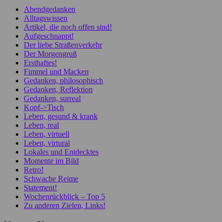
Abendgedanken
Alltagswissen
Artikel, die noch offen sind!
Aufgeschnappt!
Der liebe Straßenverkehr
Der Morgengruß
Ersthaftes!
Fimmel und Macken
Gedanken, philosophisch
Gedanken, Reflektion
Gedanken, surreal
Kopf->Tisch
Leben, gesund & krank
Leben, real
Leben, virtuell
Leben, virtural
Lokales und Entdecktes
Momente im Bild
Retro!
Schwache Reime
Statement!
Wochenrückblick – Top 5
Zu anderen Zielen, Links!