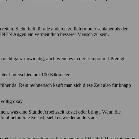
tten, Sicherheit für alle anderen zu liefern oder schlauer als der
DEINEN Augen ein vermeintlich besserer Mensch zu sein.
s nicht ganz unwichtig, auch wenn es in der Tempolimit-Predigt
Liter Unterschied auf 100 Kilometer.
rüher da. Rein rechnerisch kauft man sich diese Zeit also für knapp
 völlig okay.
en, was eine Stunde Arbeitszeit kostet oder bringt. Wenn die
o ohnehin tote Zeit ist, sieht es wieder anders aus.
ie mit 121,5 an jemandem vorbeiziehen, der 121 fährt. Diese rollenden