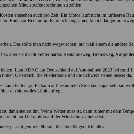
nzelnen Mittelstreifenabschnitte zu zählen.
 Kosten entstehen auch pro Zeit. Ein Motor läuft nicht im luftleeren R
rt am Ende zur Rechnung. Fahre ich langsamer, bin ich länger unterwegs,
herheit. Das sollte man nicht wegwischen, nur weil einem die andere Se
er, aber sie macht Fehler härter. Reaktionsweg, Bremsweg, Aufprallene
ne hätten. Laut ADAC lag Deutschland auf Autobahnen 2023 bei rund 1
h höher. Österreich, die Niederlande und die Schweiz stehen besser da.
Es kann helfen, ja. Es kann auf bestimmten Strecken sogar sehr sinnvol
über ein sinnvolles Limit aufregt.
t ist, dann steuert ihn. Wenn Wetter mies ist, dann runter mit dem Tem
en nicht nur Dekoration auf der Windschutzscheibe ist.
be: passt irgendwie überall, löst aber längst nicht alles.