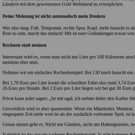
Ländern mit dem gewonnenen Geld Wohlstand zu ermöglichen.
Deine Meinung ist nicht automatisch mein Denken
Wer also mag: Fuß, Tempomat, rechte Spur, Kopf, mehr braucht es nicht.
Rest zu sein, macht das einfach! Mir ist euer Gedankengut sowas von
Rechnen statt meinen
Interessant wird es, wenn man nicht nur Liter pro 100 Kilometer ans
meistens eher stört.
Nehmen wir ein einfaches Rechenbeispiel: Bei 130 km/h braucht ein Au
Bei 1,70 Euro pro Liter kostet die schnellere Fahrt also rund 3,74 Eu
26 Euro pro Stunde. Bei 2 Euro pro Liter liegen wir bei gut 30 Euro 
Privat kann jeder sagen: „Ist mir egal, ich nehme lieber den Kaffee frü
Gewerblich wird es aber spannender. Wenn ein Mitarbeiter, Monteur, 
eingesparte Zeit mehr wert ist als der zusätzlich verbrannte Sprit, ist
Genau darum geht es. Nicht um Glauben, nicht um Haltungsnoten, rec
Natürlich ist das nur ein sauberes Rechenbeispiel. In echt kommen Bau