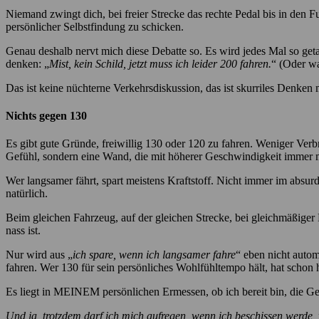
Niemand zwingt dich, bei freier Strecke das rechte Pedal bis in den F
persönlicher Selbstfindung zu schicken.
Genau deshalb nervt mich diese Debatte so. Es wird jedes Mal so geta
denken: „
Mist, kein Schild, jetzt muss ich leider 200 fahren.
“ (Oder w
Das ist keine nüchterne Verkehrsdiskussion, das ist skurriles Denken
Nichts gegen 130
Es gibt gute Gründe, freiwillig 130 oder 120 zu fahren. Weniger Verb
Gefühl, sondern eine Wand, die mit höherer Geschwindigkeit immer 
Wer langsamer fährt, spart meistens Kraftstoff. Nicht immer im absurd
natürlich.
Beim gleichen Fahrzeug, auf der gleichen Strecke, bei gleichmäßiger
nass ist.
Nur wird aus „
ich spare, wenn ich langsamer fahre
“ eben nicht autom
fahren. Wer 130 für sein persönliches Wohlfühltempo hält, hat schon h
Es liegt in MEINEM persönlichen Ermessen, ob ich bereit bin, die G
Und ja, trotzdem darf ich mich aufregen, wenn ich beschissen werde, 