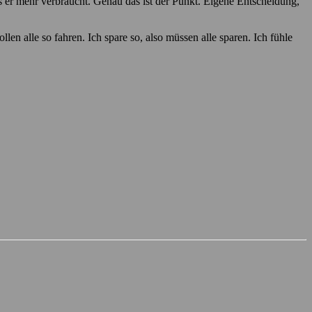
s er mehr verbraucht. Genau das ist der Punkt. Eigene Entscheidung,
llen alle so fahren. Ich spare so, also müssen alle sparen. Ich fühle