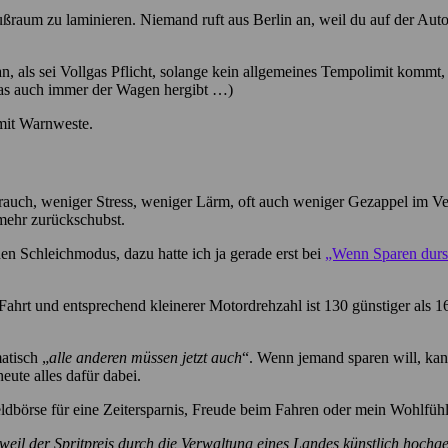
ußraum zu laminieren. Niemand ruft aus Berlin an, weil du auf der Auto
n, als sei Vollgas Pflicht, solange kein allgemeines Tempolimit kommt,
as auch immer der Wagen hergibt …)
 mit Warnweste.
rauch, weniger Stress, weniger Lärm, oft auch weniger Gezappel im Ver
mehr zurückschubst.
en Schleichmodus, dazu hatte ich ja gerade erst bei
„Wenn Sparen durs
 Fahrt und entsprechend kleinerer Motordrehzahl ist 130 günstiger als
atisch „
alle anderen müssen jetzt auch
“. Wenn jemand sparen will, kan
eute alles dafür dabei.
eldbörse für eine Zeitersparnis, Freude beim Fahren oder mein Wohlfüh
weil der Spritpreis durch die Verwaltung eines Landes künstlich hochg