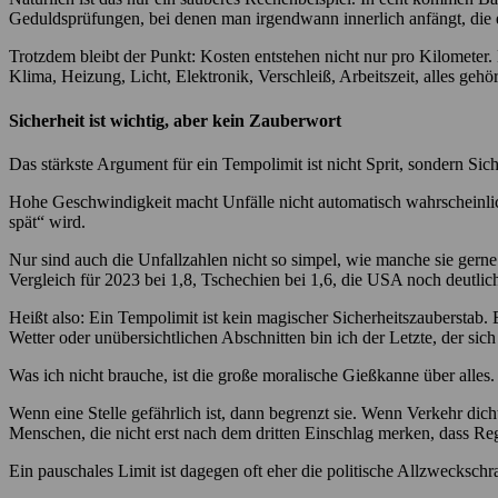
Geduldsprüfungen, bei denen man irgendwann innerlich anfängt, die ei
Trotzdem bleibt der Punkt: Kosten entstehen nicht nur pro Kilometer.
Klima, Heizung, Licht, Elektronik, Verschleiß, Arbeitszeit, alles gehö
Sicherheit ist wichtig, aber kein Zauberwort
Das stärkste Argument für ein Tempolimit ist nicht Sprit, sondern Sic
Hohe Geschwindigkeit macht Unfälle nicht automatisch wahrscheinlich
spät“ wird.
Nur sind auch die Unfallzahlen nicht so simpel, wie manche sie ger
Vergleich für 2023 bei 1,8, Tschechien bei 1,6, die USA noch deutlic
Heißt also: Ein Tempolimit ist kein magischer Sicherheitszauberstab. 
Wetter oder unübersichtlichen Abschnitten bin ich der Letzte, der sich 
Was ich nicht brauche, ist die große moralische Gießkanne über alles.
Wenn eine Stelle gefährlich ist, dann begrenzt sie. Wenn Verkehr dich
Menschen, die nicht erst nach dem dritten Einschlag merken, dass Reg
Ein pauschales Limit ist dagegen oft eher die politische Allzweckschrau