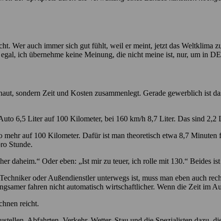
 Wer auch immer sich gut fühlt, weil er meint, jetzt das Weltklima zu re
 egal, ich übernehme keine Meinung, die nicht meine ist, nur, um in 
chaut, sondern Zeit und Kosten zusammenlegt. Gerade gewerblich ist da
to 6,5 Liter auf 100 Kilometer, bei 160 km/h 8,7 Liter. Das sind 2,2 
ro mehr auf 100 Kilometer. Dafür ist man theoretisch etwa 8,7 Minuten f
pro Stunde.
her daheim.“ Oder eben: „Ist mir zu teuer, ich rolle mit 130.“ Beides ist
Techniker oder Außendienstler unterwegs ist, muss man eben auch rechn
 langsamer fahren nicht automatisch wirtschaftlicher. Wenn die Zeit im Aut
hnen reicht.
stellen, Abfahrten, Verkehr, Wetter, Stau und die Spezialisten dazu, d