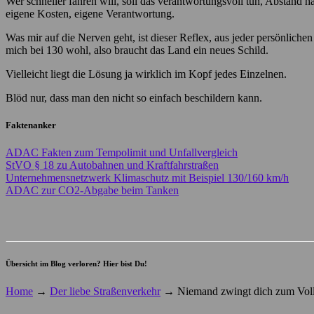
Wer schneller fahren will, soll das verantwortungsvoll tun, Abstand 
eigene Kosten, eigene Verantwortung.
Was mir auf die Nerven geht, ist dieser Reflex, aus jeder persönlichen 
mich bei 130 wohl, also braucht das Land ein neues Schild.
Vielleicht liegt die Lösung ja wirklich im Kopf jedes Einzelnen.
Blöd nur, dass man den nicht so einfach beschildern kann.
Faktenanker
ADAC Fakten zum Tempolimit und Unfallvergleich
StVO § 18 zu Autobahnen und Kraftfahrstraßen
Unternehmensnetzwerk Klimaschutz mit Beispiel 130/160 km/h
ADAC zur CO2-Abgabe beim Tanken
Übersicht im Blog verloren? Hier bist Du!
Home
→
Der liebe Straßenverkehr
→
Niemand zwingt dich zum Voll