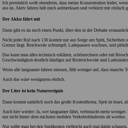
Ich persönlich weiß obendrein, dass meine Konzentration leidet, wenn
aus ist. Aktiv fahren hält mich aufmerksam und verkürzt mir einfach g
Der Akku fährt mit
Dann gibt es da noch einen Punkt, über den in der Debatte erstaunlic
Nicht jeder Ruf nach 130 kommt nur aus Sorge um Sprit, Sicherheit 
Grenze liegt. Reichweite schrumpft, Ladepausen wachsen, und plötzlic
Das kann man alles technisch erklären, schönrechnen oder mit Brosch
Geschwindigkeit deutlich häufiger auf Restreichweite und Ladesäule
Wenn alle langsamer fahren müssen, fällt weniger auf, dass manche T
Auch das wäre wenigstens ehrlich.
Der Liter ist kein Naturereignis
Dann kommt natürlich noch das große Kostenthema. Sprit ist teuer, als
Auch hier wieder: Ja, wer langsamer fährt, verbraucht meist wenig
nur nicht hinter dem nächsten mobilen Verkehrshindernis alt werden.
Nur sollte man bei den Spritkosten vielleicht auch mal dahin schauen,