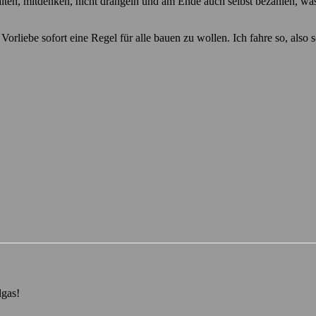
halten, mitdenken, nicht drängeln und am Ende auch selbst bezahlen, wa
Vorliebe sofort eine Regel für alle bauen zu wollen. Ich fahre so, also so
gas!