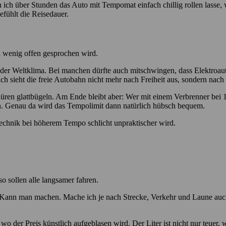
 ich über Stunden das Auto mit Tempomat einfach chillig rollen lasse,
efühlt die Reisedauer.
h wenig offen gesprochen wird.
oder Weltklima. Bei manchen dürfte auch mitschwingen, dass Elektroau
h sieht die freie Autobahn nicht mehr nach Freiheit aus, sondern nach
üren glattbügeln. Am Ende bleibt aber: Wer mit einem Verbrenner bei 1
n. Genau da wird das Tempolimit dann natürlich hübsch bequem.
echnik bei höherem Tempo schlicht unpraktischer wird.
o sollen alle langsamer fahren.
er. Kann man machen. Mache ich je nach Strecke, Verkehr und Laune 
 wo der Preis künstlich aufgeblasen wird. Der Liter ist nicht nur teue