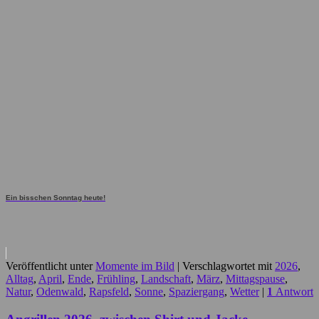
Ein bisschen Sonntag heute!
Veröffentlicht unter
Momente im Bild
|
Verschlagwortet mit
2026
,
Alltag
,
April
,
Ende
,
Frühling
,
Landschaft
,
März
,
Mittagspause
,
Natur
,
Odenwald
,
Rapsfeld
,
Sonne
,
Spaziergang
,
Wetter
|
1
Antwort