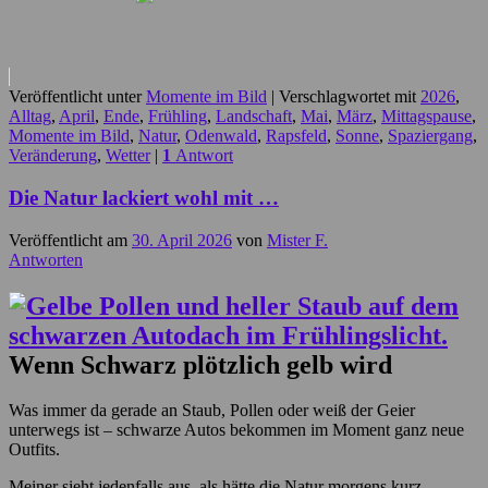
Veröffentlicht unter
Momente im Bild
|
Verschlagwortet mit
2026
,
Alltag
,
April
,
Ende
,
Frühling
,
Landschaft
,
Mai
,
März
,
Mittagspause
,
Momente im Bild
,
Natur
,
Odenwald
,
Rapsfeld
,
Sonne
,
Spaziergang
,
Veränderung
,
Wetter
|
1
Antwort
Die Natur lackiert wohl mit …
Veröffentlicht am
30. April 2026
von
Mister F.
Antworten
Wenn Schwarz plötzlich gelb wird
Was immer da gerade an Staub, Pollen oder weiß der Geier
unterwegs ist – schwarze Autos bekommen im Moment ganz neue
Outfits.
Meiner sieht jedenfalls aus, als hätte die Natur morgens kurz