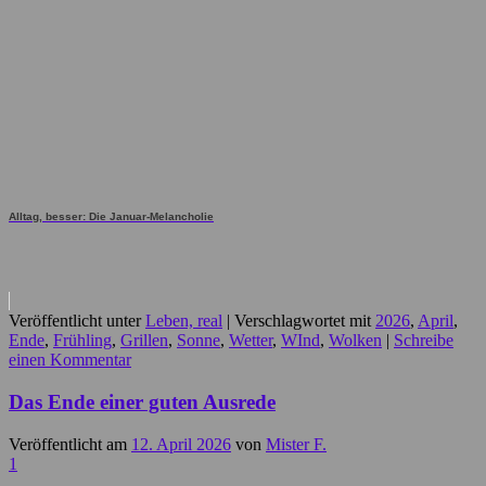
Alltag, besser: Die Januar-Melancholie
Veröffentlicht unter
Leben, real
|
Verschlagwortet mit
2026
,
April
,
Ende
,
Frühling
,
Grillen
,
Sonne
,
Wetter
,
WInd
,
Wolken
|
Schreibe
einen Kommentar
Das Ende einer guten Ausrede
Veröffentlicht am
12. April 2026
von
Mister F.
1