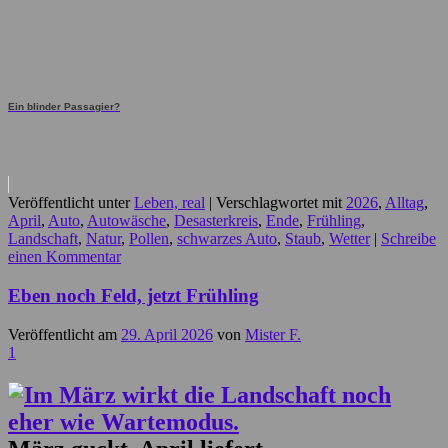
Ein blinder Passagier?
Veröffentlicht unter
Leben, real
|
Verschlagwortet mit
2026
,
Alltag
,
April
,
Auto
,
Autowäsche
,
Desasterkreis
,
Ende
,
Frühling
,
Landschaft
,
Natur
,
Pollen
,
schwarzes Auto
,
Staub
,
Wetter
|
Schreibe
einen Kommentar
Eben noch Feld, jetzt Frühling
Veröffentlicht am
29. April 2026
von
Mister F.
1