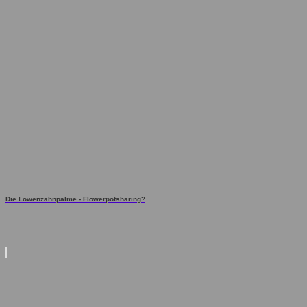
Die Löwenzahnpalme - Flowerpotsharing?