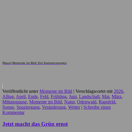
(Nass) Momente im Bild: Ein Sommermorgen
Veröffentlicht unter
Momente im Bild
|
Verschlagwortet mit
2026
,
Alltag
,
April
,
Ende
,
Feld
,
Frühling
,
Juni
,
Landschaft
,
Mai
,
März
,
Mittagspause
,
Momente im Bild
,
Natur
,
Odenwald
,
Rapsfeld
,
Sonne
,
Spaziergang
,
Veränderung
,
Wetter
|
Schreibe einen
Kommentar
Jetzt macht das Grün ernst