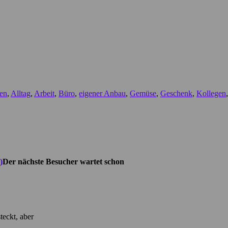
en
,
Alltag
,
Arbeit
,
Büro
,
eigener Anbau
,
Gemüse
,
Geschenk
,
Kollegen
Der nächste Besucher wartet schon
teckt, aber