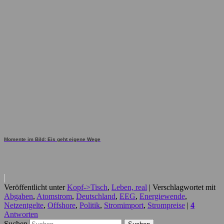
Momente im Bild: Eis geht eigene Wege
Veröffentlicht unter
Kopf->Tisch
,
Leben, real
|
Verschlagwortet mit
Abgaben
,
Atomstrom
,
Deutschland
,
EEG
,
Energiewende
,
Netzentgelte
,
Offshore
,
Politik
,
Stromimport
,
Strompreise
|
4
Antworten
Suchen