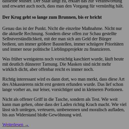
dasselbe Muster. Der Staat langt zu, erklärt das zur Verantwortung
und erwartet auch noch, dass man den Vorgang für vernünftig hält.
Der Krug geht so lange zum Brunnen, bis er bricht
Genau das ist der Punkt. Nicht die einzelne Maßnahme. Nicht nur
die aktuelle Rechnung. Sondern diese offen zur Schau gestellte
Selbstverständlichkeit, mit der man sich am Geld der Bürger
bedient, um immer größere Baustellen, immer schrägere Prioritäten
und immer neue politische Lieblingsprojekte zu finanzieren.
Was früher wenigstens noch vorsichtig kaschiert wurde, läuft heute
mit deutlich dünnerer Tarnung. Die Masken sind nicht mehr
wirklich dicht, aber offenbar reicht es immer noch.
Richtig interessant wird es dann dort, wo man merkt, dass diese Art
des Abkassierens nicht erst gestern erfunden wurde. Das lief schon
lange vorher an, nur leiser, vorsichtiger und in kleineren Portionen.
Nicht als offener Griff in die Tasche, sondern als Test. Wie weit
kann man gehen, ohne dass der Laden richtig Krach macht. Wie viel
lässt sich umlegen, verteuern, umbenennen und moralisch aufladen,
bis aus Widerstand bloße Gewöhnung wird.
Weiterlesen
→