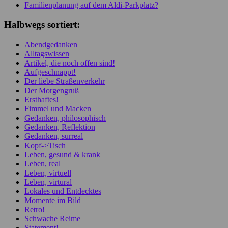
Familienplanung auf dem Aldi-Parkplatz?
Halbwegs sortiert:
Abendgedanken
Alltagswissen
Artikel, die noch offen sind!
Aufgeschnappt!
Der liebe Straßenverkehr
Der Morgengruß
Ersthaftes!
Fimmel und Macken
Gedanken, philosophisch
Gedanken, Reflektion
Gedanken, surreal
Kopf->Tisch
Leben, gesund & krank
Leben, real
Leben, virtuell
Leben, virtural
Lokales und Entdecktes
Momente im Bild
Retro!
Schwache Reime
Statement!