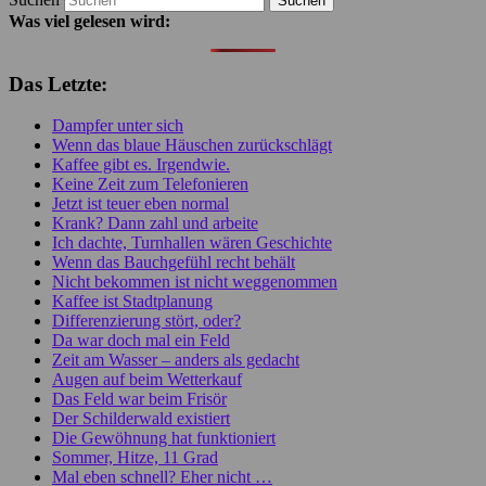
Was viel gelesen wird:
Das Letzte:
Dampfer unter sich
Wenn das blaue Häuschen zurückschlägt
Kaffee gibt es. Irgendwie.
Keine Zeit zum Telefonieren
Jetzt ist teuer eben normal
Krank? Dann zahl und arbeite
Ich dachte, Turnhallen wären Geschichte
Wenn das Bauchgefühl recht behält
Nicht bekommen ist nicht weggenommen
Kaffee ist Stadtplanung
Differenzierung stört, oder?
Da war doch mal ein Feld
Zeit am Wasser – anders als gedacht
Augen auf beim Wetterkauf
Das Feld war beim Frisör
Der Schilderwald existiert
Die Gewöhnung hat funktioniert
Sommer, Hitze, 11 Grad
Mal eben schnell? Eher nicht …