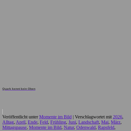
Quark kennt kein Oben
Veröffentlicht unter
Momente im Bild
|
Verschlagwortet mit
2026
,
Alltag
,
April
,
Ende
,
Feld
,
Frühling
,
Juni
,
Landschaft
,
Mai
,
März
,
Mittagspause
,
Momente im Bild
,
Natur
,
Odenwald
,
Rapsfeld
,