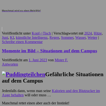
Manchmal wird es eben Me(e)(h)r!
Veröffentlicht unter
Kopf->Tisch
|
Verschlagwortet mit
2024
,
Hitze
,
Juni
,
KI
,
künstliche Intelligenz
,
Regen
,
Sommer
,
Wasser
,
Wetter
|
Schreibe einen Kommentar
Momente im Bild – Situationen auf dem Campus
Veröffentlicht am
1. Juni 2023
von
Mister F.
Antworten
Gefährliche Situationen
auf dem Campus
Jedenfalls dann, wenn man seine
Kalorien und den Blutzucker im
Auge behalten
will oder muss …
Manchmal rettet einen aber auch der Instinkt!