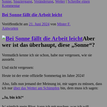
Sonne
,
Spaziergang
,
Veränderung
,
Wetter
|
Schreibe einen
Kommentar
Bei Sonne fällt die Arbeit leicht
Veröffentlicht am
21. Juni 2024
von
Mister F.
Antworten
Aber
wer ist das überhaupt, diese „Sonne“?
Vermutlich kenne ich sie schon, habe nur vergessen, wie sie
aussieht.
Und nicht vergessen:
Heute ist der erste offizielle Sommertag im Jahre 2024!
Also, falls nun jemand der Meinung ist, mir sagen zu müssen, dass
ich nur
über das Wetter am Schimpfen
bin, dem muss ich sagen:
„Ja, bin ich!“
Is‘ nämlich mein Blog, kann ich mit machen, was ich will