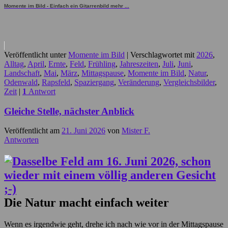
Momente im Bild - Einfach ein Gitarrenbild mehr ...
Veröffentlicht unter
Momente im Bild
|
Verschlagwortet mit
2026
,
Alltag
,
April
,
Ernte
,
Feld
,
Frühling
,
Jahreszeiten
,
Juli
,
Juni
,
Landschaft
,
Mai
,
März
,
Mittagspause
,
Momente im Bild
,
Natur
,
Odenwald
,
Rapsfeld
,
Spaziergang
,
Veränderung
,
Vergleichsbilder
,
Zeit
|
1
Antwort
Gleiche Stelle, nächster Anblick
Veröffentlicht am
21. Juni 2026
von
Mister F.
Antworten
Die Natur macht einfach weiter
Wenn es irgendwie geht, drehe ich nach wie vor in der Mittagspause