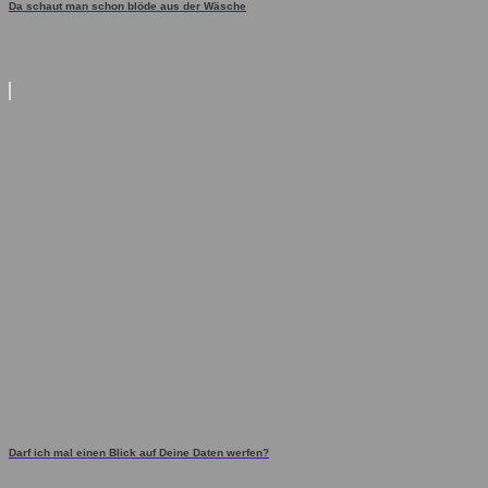
Da schaut man schon blöde aus der Wäsche
Darf ich mal einen Blick auf Deine Daten werfen?