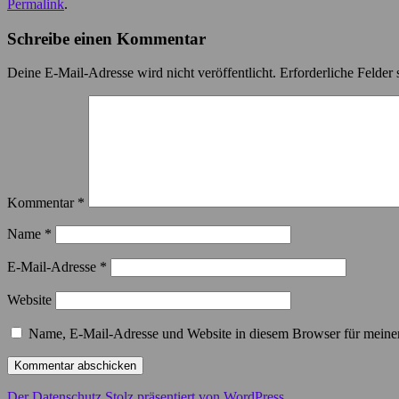
Permalink
.
Schreibe einen Kommentar
Deine E-Mail-Adresse wird nicht veröffentlicht.
Erforderliche Felder 
Kommentar
*
Name
*
E-Mail-Adresse
*
Website
Name, E-Mail-Adresse und Website in diesem Browser für meine
Der Datenschutz
Stolz präsentiert von WordPress