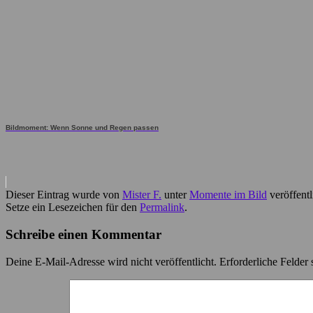
Bildmoment: Wenn Sonne und Regen passen
Dieser Eintrag wurde von
Mister F.
unter
Momente im Bild
veröffentl
Setze ein Lesezeichen für den
Permalink
.
Schreibe einen Kommentar
Deine E-Mail-Adresse wird nicht veröffentlicht.
Erforderliche Felder 