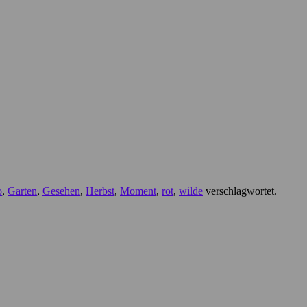
o
,
Garten
,
Gesehen
,
Herbst
,
Moment
,
rot
,
wilde
verschlagwortet.