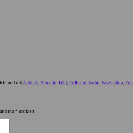
icht und mit
Anblick
,
Bemerkt
,
Bild
,
Erdbeere
,
Farbe
,
Faszination
,
Fot
sind mit
*
markiert