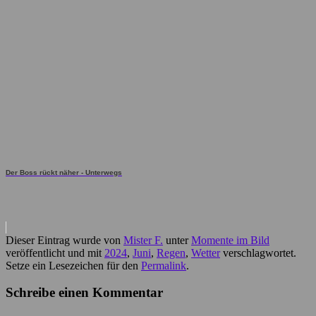
Der Boss rückt näher - Unterwegs
Dieser Eintrag wurde von
Mister F.
unter
Momente im Bild
veröffentlicht und mit
2024
,
Juni
,
Regen
,
Wetter
verschlagwortet.
Setze ein Lesezeichen für den
Permalink
.
Schreibe einen Kommentar