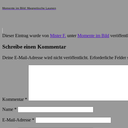
Momente im Bild: Magnetische Launen
Dieser Eintrag wurde von
Mister F.
unter
Momente im Bild
veröffentl
Schreibe einen Kommentar
Deine E-Mail-Adresse wird nicht veröffentlicht.
Erforderliche Felder 
Kommentar
*
Name
*
E-Mail-Adresse
*