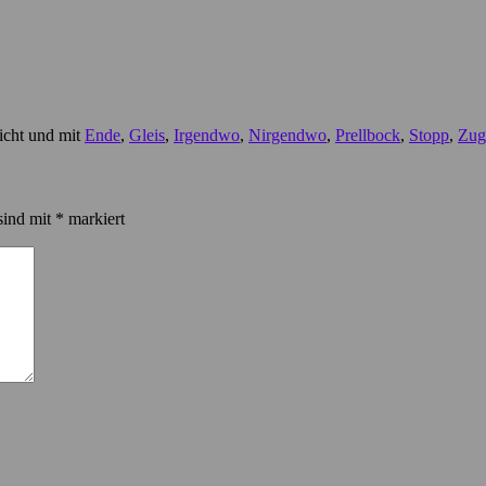
icht und mit
Ende
,
Gleis
,
Irgendwo
,
Nirgendwo
,
Prellbock
,
Stopp
,
Zug
sind mit
*
markiert